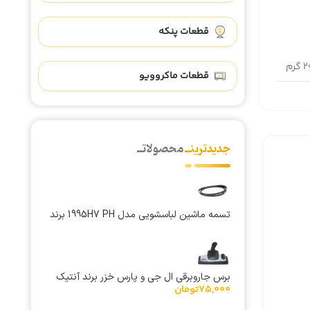
قطعات پنکه
 گرم
قطعات ماکروویو
جدیدترینــ
محصولاتــ
تسمه ماشین لباسشویی مدل 1995H7 PH برند
هاتچینسون
برس جاروبرقی ال جی و پارس خزر برند آنتیک
75,000
تومان