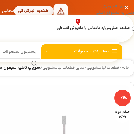
عبور به ناوبری
به‌دلیل 
اطلاعیه انبارگردانی
رفتن به محتوای اصلی
%
صفحه اصلی
درباره ما
تماس با ما
فروش اقساطی
دسته بندی محصولات
خانه
/
قطعات لباسشویی
/
سایر قطعات لباسشویی
/
سوپاپ تخلیه سیفون م
-21%
اتمام موج
ودی