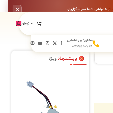
×
. از همراهی شما سپاسگزاریم.
0
تومان
مشاوره و راهنمایی
07691690764
پـیـشـنـهـاد
ویـژه