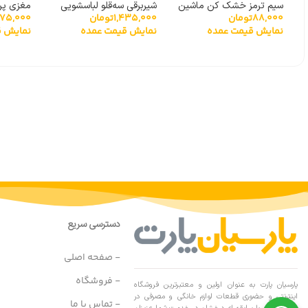
سیم ترمز خشک کن ماشین
شیربرقی سه‌قلو لباسشویی
مغزی پروانه 11 
175,000
88,000
تومان
1,435,000
تومان
لباسشویی
سامسونگ DC62-00266E
نمایش ق
نمایش قیمت عمده
نمایش قیمت عمده
دسترسی سریع
- صفحه اصلی
- فروشگاه
پارسیان پارت به عنوان اولین و معتبرترین فروشگاه
اینترنتی و حضوری قطعات لوازم خانگی و مصرفی در
- تماس با ما