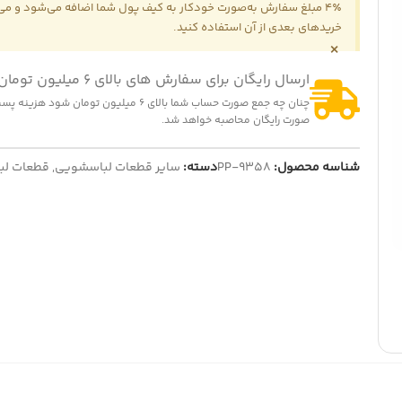
4٪ مبلغ سفارش به‌صورت خودکار به کیف پول شما اضافه می‌شود و می‌ت
خریدهای بعدی از آن استفاده کنید.
×
ارسال رایگان برای سفارش های بالای 6 میلیون تومان
چنان چه جمع صورت حساب شما بالای 6 میلیون تومان شود
-16%
-2
صورت رایگان محاصبه خواهد شد.
ت (کشنده) لباسشویی مدل QDYZ
المنت چای ساز بدون لبه
1,200,000
تومان
260,000
تومان
1,230,
تومان
شناسه محصول:
PP-9358
دسته:
310,000
تومان
سایر قطعات لباسشویی
,
قطعات لب
ایش قیمت عمده
نمایش قیمت عمده