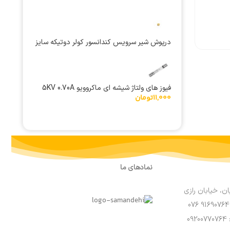
درپوش شیر سرویس کندانسور کولر دوتیکه سایز
1/4 اینچ
فیوز های ولتاژ شیشه ای ماکروویو 5KV 0.70A
11,000
تومان
سایز 6×40 میلی متر
نمادهای ما
ان، خیابان رازی
0