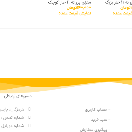
خار بزرگ
مغزی پروانه 11 خار کوچک
تومان
140,000
تومان
یمت عمده
نمایش قیمت عمده
مسیرهای ارتباطی
هرمزگان، پارسی
- حساب کاربری
شماره تماس : 91690764 076
- سبد خرید
شماره موبایل : 9200770764
- پیگیری سفارش