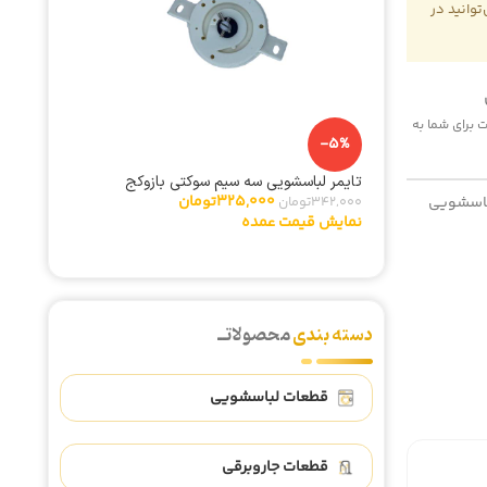
وانید در
-14%
المنت هواپز 00
375,000
 هزینه پست برای شما به
نمایش ق
-5%
تایمر لباسشویی سه سیم سوکتی بازوکج
325,000
تومان
اسشویی
342,000
تومان
نمایش قیمت عمده
دسته بندی
محصولاتــ
قطعات لباسشویی
قطعات جاروبرقی