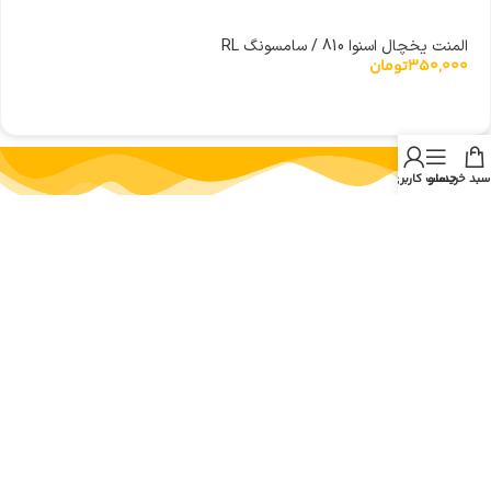
المنت یخچال اسنوا 810 / سامسونگ RL
350,000
تومان
سبد خرید
منو
حساب کاربری من
پارسیان پارت به عنوان اولین و معتبرترین فروشگاه اینترنتی و حضوری قطعات لوازم خانگی
و مصرفی در جنوب کشور با سابقه ای درخشان در خدمت شما عزیزان میباشد. برای خرید
لوازم یدکی و جانی لوازم منزل و آشپزخانه به مانند قطعات جاروبرقی، قطعات ماکروفر،
قطعات یخچال، لباسشویی، ظرفشویی و … کافی است از طریق راه های ارتباطی موجود در
سایت با کارشناسان فروش ما در ارتباط باشید. با تامین قطعات لوازم خانگی در پارسیان
پارت، هزینه تعمیرات را به حداقل برسانید.
دسترسی سریع
- صفحه اصلی
- فروشگاه