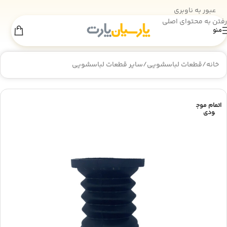
عبور به ناوبری
رفتن به محتوای اصلی
منو
اطلاعیه انبارگردانی
×
به‌دلیل انجام عملیات انبارگردانی، فروش سایت
تا 18 مرداد
موقتاً غیرفعال است. از همراهی شما سپاسگزاریم.
خانه
/
قطعات لباسشویی
/
سایر قطعات لباسشویی
اتمام موج
ودی