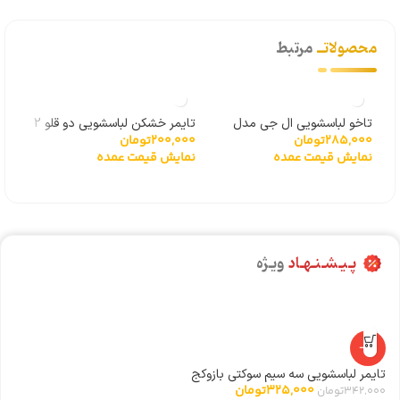
محصولاتــ
مرتبط
تاخو لباسشویی ال جی مدل
تایمر خشکن لباسشویی دو قلو 2
285,000
تومان
200,000
تومان
000
گیربکسی 6501KW2001A
سیم
درجه
نمایش قیمت عمده
نمایش قیمت عمده
نما
پـیـشـنـهـاد
ویـژه
-5%
تایمر لباسشویی سه سیم سوکتی بازوکج
ری
325,000
تومان
342,000
تومان
0