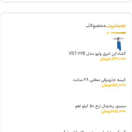
جدیدترینــ
محصولاتــ
گشادکن انبری ولیو مدل VST-22B
1,142,000
تومان
کیسه جاروبرقی سطلی 28 سانت
156,000
تومان
سنسور یخچال ارج 50 کیلو اهم
105,000
تومان