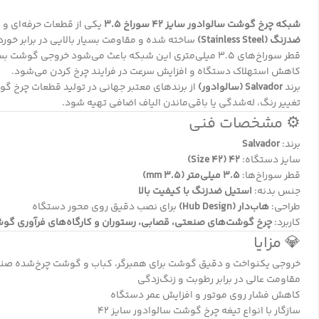
شبکه چرخ گوشت سالوادور سایز 42 سوراخ 3.5
یکی از قطعات حرفه‌ای و 
ضدزنگ (Stainless Steel)
ساخته شده و مقاومت بسیار بالایی در برابر خورد
قطر سوراخ‌های ۳.۵ میلی‌متری این شبکه باعث می‌شود خروجی گوشت بسیار
کاهش استهلاک دستگاه و افزایش سرعت در فرایند چرخ کردن می‌شود.
برند
Salvador (سالوادور)
از برندهای معتبر جهانی در تولید قطعات چرخ 
تغییر رنگ، له‌شدگی یا باقی‌ماندن الیاف اضافی تهیه شود.
⚙️ مشخصات فنی
برند:
Salvador
سایز دستگاه:
۴۲ (Size 42)
قطر سوراخ‌ها:
۳.۵ میلی‌متر (3.5 mm)
جنس بدنه:
استیل ضدزنگ با کیفیت بالا
طراحی:
هاب‌دار (Hub Design)
برای نصب دقیق روی محور دستگاه
کاربرد:
چرخ گوشت‌های صنعتی، قصابی، رستوران و کارگاه‌های فرآوری گو
💎 مزایا
خروجی یکنواخت و دقیق گوشت برای همبرگر، کباب و گوشت چرخ‌شده صن
مقاومت عالی در برابر رطوبت و زنگ‌زدگی
کاهش فشار روی موتور و افزایش عمر دستگاه
سازگار با انواع تیغه چرخ گوشت سالوادور سایز ۴۲