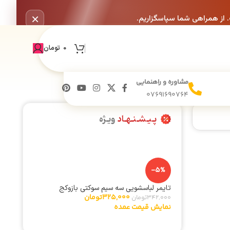
×
. از همراهی شما سپاسگزاریم.
0
تومان
مشاوره و راهنمایی
07691690764
پـیـشـنـهـاد
ویـژه
-5%
تایمر لباسشویی سه سیم سوکتی بازوکج
325,000
تومان
342,000
تومان
نمایش قیمت عمده