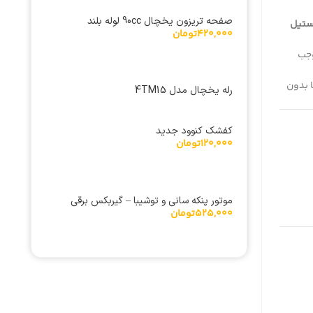
صفحه تریزون یخچال 90cc لوله بلند
ستیل
420,000
تومان
وجب
 بدون
رله یخچال مدل 4TM15
کفشک کنوود جدید
120,000
تومان
موتور پنکه سانی و توشیبا – گیربکس برقی
525,000
تومان