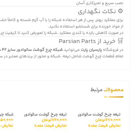
نصب سریع و تمیزکاری آسان
⚙️ نکات نگهداری
برای عملکرد بهتر، پس از هر استفاده شبکه را با آب گرم شسته و کاملاً خش
از مواد خورنده برای شستشو استفاده نکنید.
در صورت کاهش بازده یا کندی عملکرد، شبکه را تعویض کنید تا کیفیت چر
🛒 خرید از Parsian Parts
در فروشگاه
پارسیان پارت
می‌توانید
شبکه چرخ گوشت سالوادور سایز ۴۲ سوراخ ۳.۵
تمام قطعات چرخ گوشت شامل تیغه، شبکه و محور از برندهای معتبر در 
محصولاتــ
مرتبط
تیغه چرخ گوشت سالوادور
تیغه چرخ گوشت سالوادور
670,000
تومان
720,000
تومان
050,000
سایز 12
سایز ۳۲
سالوادور ۲
نمایش قیمت عمده
نمایش قیمت عمده
نمایش ق