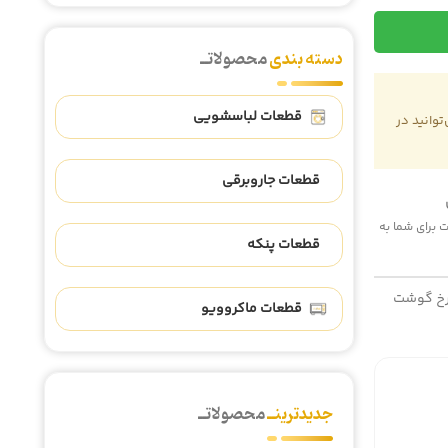
دسته بندی
محصولاتــ
قطعات لباسشویی
وانید در
قطعات جاروبرقی
 هزینه پست برای شما به
قطعات پنکه
رخ گوشت
قطعات ماکروویو
جدیدترینــ
محصولاتــ