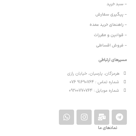
- سبد خرید
- پیگیری سفارش
- راهنمای خرید عمده
- قوانین و مقررات
- فروش اقساطی
مسیرهای ارتباطی
هرمزگان، پارسیان، خیابان رازی
شماره تماس : 91690764 076
شماره موبایل : 09200770764
نمادهای ما