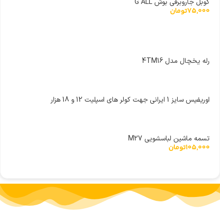
کوبل جاروبرقی بوش G ALL
75,000
تومان
رله یخچال مدل 4TM16
اوریفیس سایز 1 ایرانی جهت کولر های اسپلیت 12 و 18 هزار
تسمه ماشین لباسشویی M27
105,000
تومان