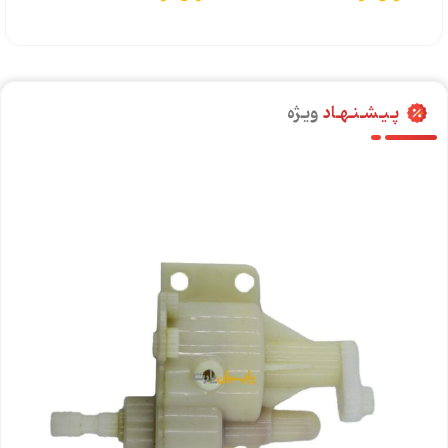
پـیـشـنـهـاد
ویـژه