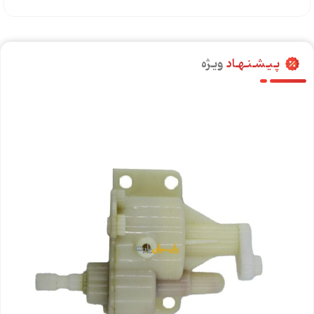
پـیـشـنـهـاد
ویـژه