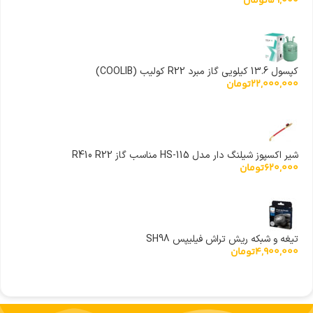
59,000
تومان
کپسول 13.6 کیلویی گاز مبرد R22 کولیب (COOLIB)
22,000,000
تومان
شیر اکسپوز شیلنگ دار مدل HS-115 مناسب گاز R410 R22
620,000
تومان
تیغه و شبکه ریش تراش فیلیپس SH98
4,900,000
تومان