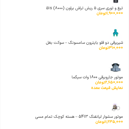
تیغ و توری سری ۵ ریش تراش براون (۸۰۰۰) ۵۱s
1,900,000
تومان
شیربرقی دو قلو بایترون سامسونگ – سوکت بغل
310,000
تومان
موتور جاروبرقی 1800 وات سیگما
2,650,000
تومان
نمایش قیمت عمده
موتور سشوار لیانفنگ 5413 – هسته کوچک تمام مسی
1,235,000
تومان