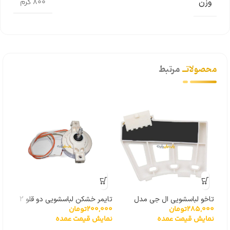
وزن
800 گرم
محصولاتــ
مرتبط
تاخو لباسشویی ال جی مدل
تایمر خشکن لباسشویی دو قلو 2
سیم
285,000
تومان
200,000
تومان
000
گیربکسی 6501KW2001A
سیم
لباس
نمایش قیمت عمده
نمایش قیمت عمده
نما