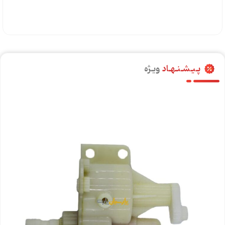
پـیـشـنـهـاد
ویـژه