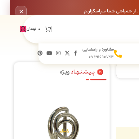
×
. از همراهی شما سپاسگزاریم.
0
تومان
مشاوره و راهنمایی
07691690764
پـیـشـنـهـاد
ویـژه