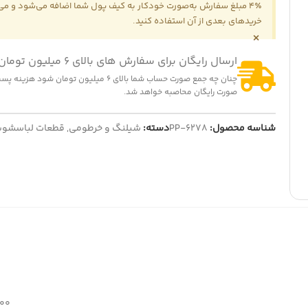
4٪ مبلغ سفارش به‌صورت خودکار به کیف پول شما اضافه می‌شود و می‌ت
خریدهای بعدی از آن استفاده کنید.
×
ارسال رایگان برای سفارش های بالای 6 میلیون تومان
چنان چه جمع صورت حساب شما بالای 6 میلیون تومان شود
-25
-4%
صورت رایگان محاصبه خواهد شد.
سینی مایکروویو سایز 18 سانتی متر
شیربرقی دوقلو لباسشویی 90 درجه توشیبا
139,000
تومان
185,
تومان
900,000
تومان
شناسه محصول:
PP-6278
دسته:
940,000
شیلنگ و خرطومی
,
تومان
قطعات لباسشوی
ایش قیمت عمده
نمایش قیمت عمده
800 گ