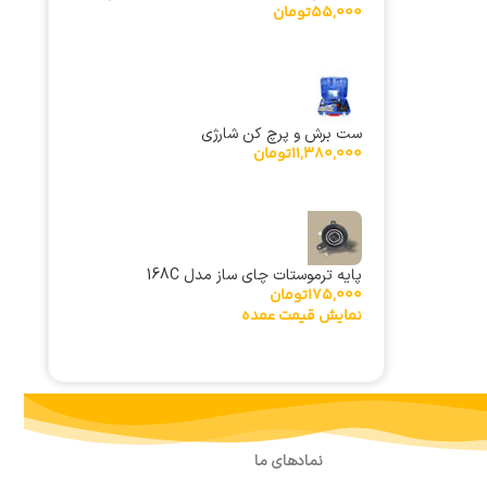
55,000
تومان
M11
ست برش و پرچ کن شارژی
11,380,000
تومان
پایه ترموستات چای ساز مدل 168C
175,000
تومان
نمایش قیمت عمده
نمادهای ما