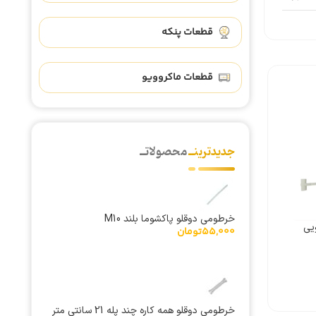
قطعات پنکه
قطعات ماکروویو
جدیدترینــ
محصولاتــ
خرطومی دوقلو پاکشوما بلند M10
یی
55,000
تومان
خرطومی دوقلو همه کاره چند پله 21 سانتی متر