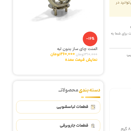
وانید در
 هزینه پست برای شما به
-5%
-16%
المنت چای ساز بدون لبه
تایمر لب
260,000
تومان
ی
310,000
تومان
342,000
نمایش قیمت عمده
نمایش ق
دسته بندی
محصولاتــ
قطعات لباسشویی
قطعات جاروبرقی
رم