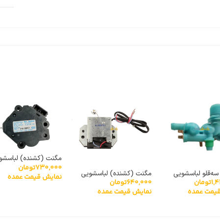
مگنت (کشنده) لباسشو
730,000
تومان
پاناسونیک HM-25V
سه‌قلو لباسشویی
مگنت (کشنده) لباسشویی
نمایش قیمت عمده
1,
تومان
640,000
تومان
DC62-
XPQ-6
یمت عمده
نمایش قیمت عمده