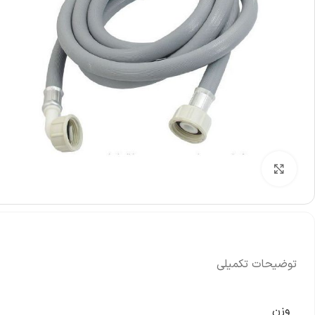
ومان
%
-2%
ریل 
مگنت (کشنده) لباسشویی مدل QDYZ
000
1,200,000
تومان
1,230,000
تومان
نم
نمایش قیمت عمده
بزرگنمایی تصویر
توضیحات تکمیلی
وزن