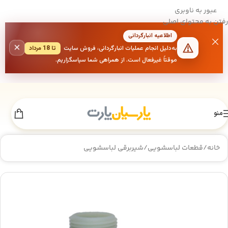
عبور به ناوبری
رفتن به محتوای اصلی
اطلاعیه انبارگردانی
×
به‌دلیل انجام عملیات انبارگردانی، فروش سایت
تا 18 مرداد
موقتاً غیرفعال است. از همراهی شما سپاسگزاریم.
منو
خانه
/
قطعات لباسشویی
/
شیربرقی لباسشویی