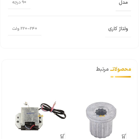
مدل
90 درجه
ولتاژ کاری
220-240 ولت
محصولاتــ
مرتبط
مگنت