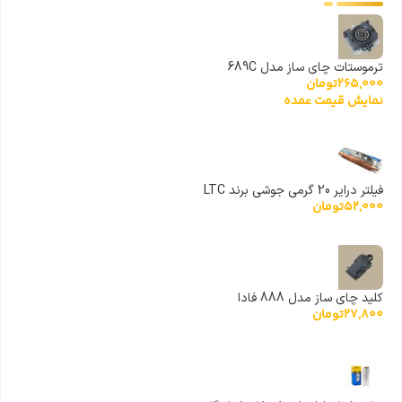
ترموستات چای ساز مدل 689C
265,000
تومان
نمایش قیمت عمده
فیلتر درایر 20 گرمی جوشی برند LTC
52,000
تومان
کلید چای ساز مدل 888 فادا
27,800
تومان