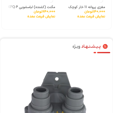
000
پاناسو
مغزی پروانه 11 خار کوچک
مگنت (کشنده) لباسشویی XPQ-6
نما
140,000
تومان
640,000
تومان
نمایش قیمت عمده
نمایش قیمت عمده
پـیـشـنـهـاد
ویـژه