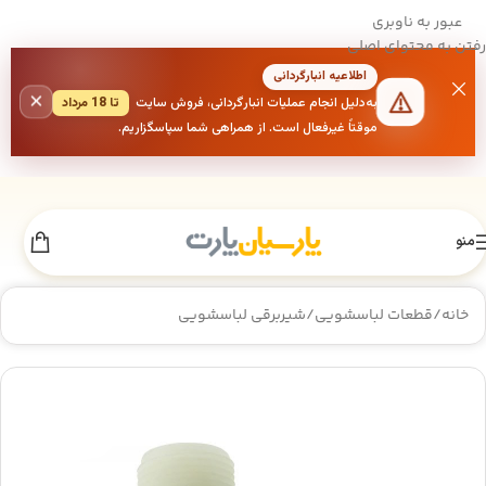
عبور به ناوبری
رفتن به محتوای اصلی
اطلاعیه انبارگردانی
×
به‌دلیل انجام عملیات انبارگردانی، فروش سایت
تا 18 مرداد
موقتاً غیرفعال است. از همراهی شما سپاسگزاریم.
منو
خانه
/
قطعات لباسشویی
/
شیربرقی لباسشویی