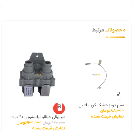
محصولاتــ
مرتبط
سیم ترمز خشک کن ماشین
شیرب
-4%
88,000
تومان
000
لباسشویی
سامسونگ
نمایش قیمت عمده
نما
شیربرقی دوقلو لباسشویی 90 درجه
900,000
تومان
توشیبا
940,000
تومان
نمایش قیمت عمده