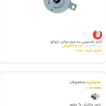
-5%
ری
تایمر لباسشویی سه سیم سوکتی بازوکج
0
325,000
تومان
342,000
تومان
ن
نمایش قیمت عمده
جدیدترینــ
محصولاتــ
تایمر مکانیکی 90 دقیقه