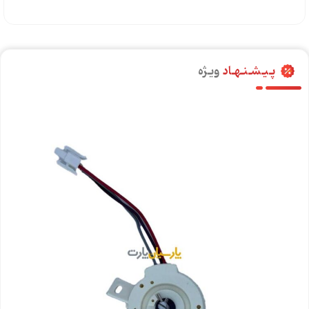
پـیـشـنـهـاد
ویـژه