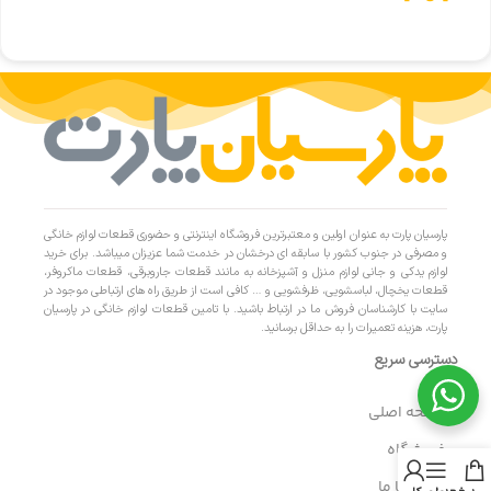
پارسیان پارت به عنوان اولین و معتبرترین فروشگاه اینترنتی و حضوری قطعات لوازم خانگی
و مصرفی در جنوب کشور با سابقه ای درخشان در خدمت شما عزیزان میباشد. برای خرید
لوازم یدکی و جانی لوازم منزل و آشپزخانه به مانند قطعات جاروبرقی، قطعات ماکروفر،
قطعات یخچال، لباسشویی، ظرفشویی و … کافی است از طریق راه های ارتباطی موجود در
سایت با کارشناسان فروش ما در ارتباط باشید. با تامین قطعات لوازم خانگی در پارسیان
پارت، هزینه تعمیرات را به حداقل برسانید.
دسترسی سریع
- صفحه اصلی
- فروشگاه
- تماس با ما