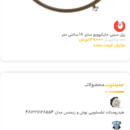
-25%
ریل سینی مایکروویو سایز 18 سانتی متر
ت
139,000
تومان
185,000
تومان
0
نمایش قیمت عمده
ن
جدیدترینــ
محصولاتــ
هیدروستات لباسشویی بوش و زیمنس مدل 481227128554