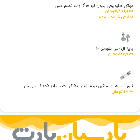
موتور جاروبرقی بدون لبه 1600 وات تمام مس
1,871,000
تومان
نمایش قیمت عمده
پایه ال جی طوسی 10
120,000
تومان
فیوز شیسه ای ماکروویو 10 آمپر، 250 ولت ، سایز 5×20 میلی متر
11,000
تومان