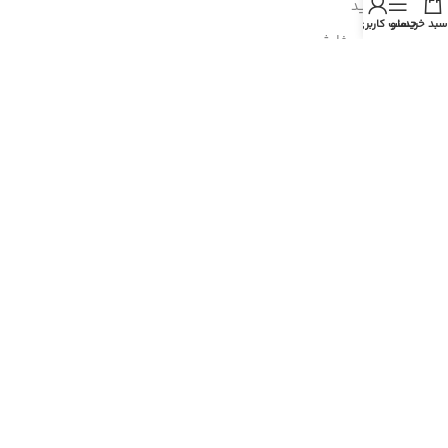
- سبد خرید
سبد خرید
منو
حساب کاربری من
- پیگیری سفارش
- راهنمای خرید عمده
- قوانین و مقررات
- فروش اقساطی
مسیرهای ارتباطی
هرمزگان، پارسیان، خیابان رازی
شماره تماس : 91690764 076
شماره موبایل : 09200770764
نمادهای ما