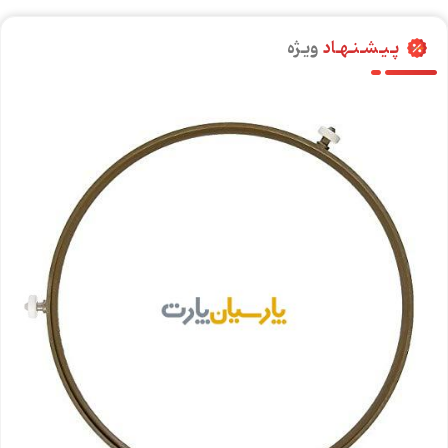
پـیـشـنـهـاد
ویـژه