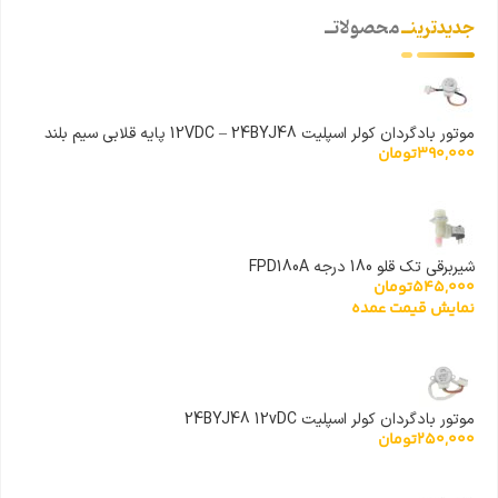
جدیدترینــ
محصولاتــ
موتور بادگردان کولر اسپلیت 12VDC – 24BYJ48 پایه قلابی سیم بلند
390,000
تومان
شیربرقی تک قلو 180 درجه FPD180A
545,000
تومان
نمایش قیمت عمده
موتور بادگردان کولر اسپلیت 24BYJ48 12vDC
250,000
تومان