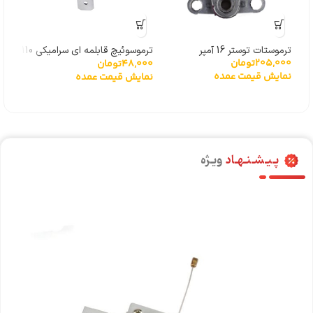
ترموستات توستر 16 آمپر
ترموسوئیچ قابلمه ای سرامیکی 110
ترمو
205,000
تومان
48,000
تومان
000
درجه
170 درجه
نمایش قیمت عمده
نمایش قیمت عمده
نما
پـیـشـنـهـاد
ویـژه