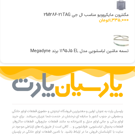
مگنترون مایکروویو مناسب ال جی 2M286-21TAG
1,335,000
تومان
تسمه ماشین لباسشویی مدل 1195J5 EL برند Megadyne
پارسیان پارت به عنوان اولین و معتبرترین فروشگاه اینترنتی و حضوری قطعات لوازم خانگی
و مصرفی در جنوب کشور با سابقه ای درخشان در خدمت شما عزیزان میباشد. برای خرید
لوازم یدکی و جانی لوازم منزل و آشپزخانه به مانند قطعات جاروبرقی، قطعات ماکروفر،
قطعات یخچال، لباسشویی، ظرفشویی و … کافی است از طریق راه های ارتباطی موجود در
سایت با کارشناسان فروش ما در ارتباط باشید. با تامین قطعات لوازم خانگی در پارسیان