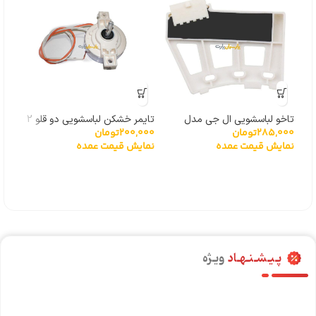
تاخو لباسشویی ال جی مدل
تایمر خشکن لباسشویی دو قلو 2
4%
285,000
تومان
200,000
تومان
گیربکسی 6501KW2001A
سیم
نمایش قیمت عمده
نمایش قیمت عمده
توشی
,000
نما
پـیـشـنـهـاد
ویـژه