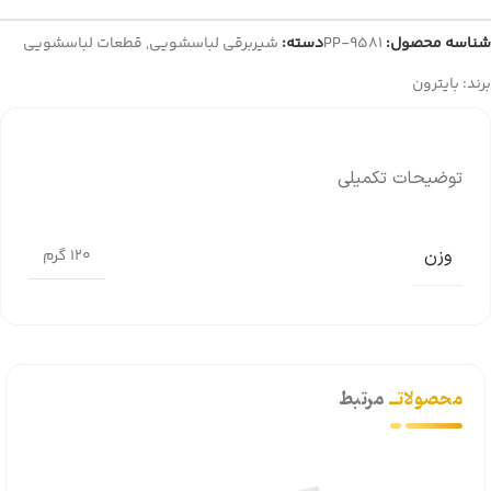
شناسه محصول:
PP-9581
دسته:
شیربرقی لباسشویی
,
قطعات لباسشویی
برند:
بایترون
توضیحات تکمیلی
وزن
120 گرم
محصولاتــ
مرتبط