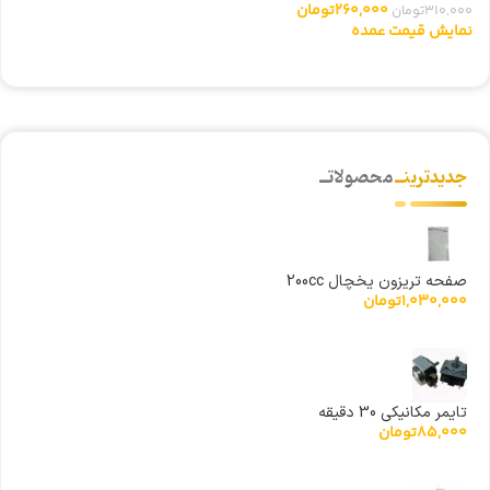
260,000
تومان
310,000
تومان
0
نمایش قیمت عمده
ن
جدیدترینــ
محصولاتــ
صفحه تریزون یخچال 200cc
1,030,000
تومان
تایمر مکانیکی 30 دقیقه
85,000
تومان