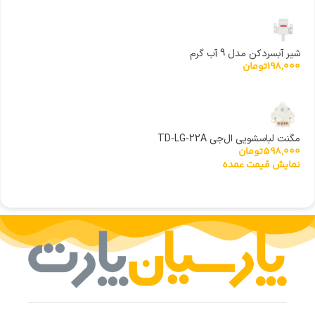
شیر آبسردکن مدل 9 آب گرم
198,000
تومان
مگنت لباسشویی ال‌جی TD‑LG‑22A
598,000
تومان
نمایش قیمت عمده