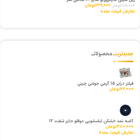
شی
139,000
تومان
185,000
تومان
0
نمایش قیمت عمده
ن
جدیدترینــ
محصولاتــ
فیلتر درایر 15 گرمی جوشی چینی
42,000
تومان
کاسه نمد خشکن لباسشویی دوقلو حایر شفت 12
380,000
تومان
نمایش قیمت عمده