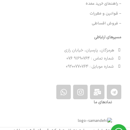
- راهنمای خرید عمده
- قوانین و مقررات
- فروش اقساطی
مسیرهای ارتباطی
هرمزگان، پارسیان، خیابان رازی
شماره تماس : 91690764 076
شماره موبایل : 09200770764
نمادهای ما