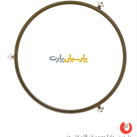
-25%
ریل سینی مایکروویو سایز 18 سانتی متر