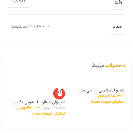
وزن
900 گرم
ابعاد
20 × 20 × 20 سانتیمتر
محصولاتــ
مرتبط
تاخو لباسشویی ال جی مدل
مغزی پر
-4%
,000
285,000
تومان
گیربکسی 6501KW2001A
نما
نمایش قیمت عمده
شیربرقی دوقلو لباسشویی 90 درجه
900,000
تومان
توشیبا
940,000
تومان
نمایش قیمت عمده