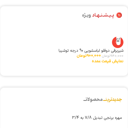
پـیـشـنـهـاد
ویـژه
-4%
شیربرقی دوقلو لباسشویی 90 درجه توشیبا
ا
900,000
تومان
940,000
تومان
0
نمایش قیمت عمده
ن
جدیدترینــ
محصولاتــ
مهره برنجی تبدیل 7/8 به 3/4