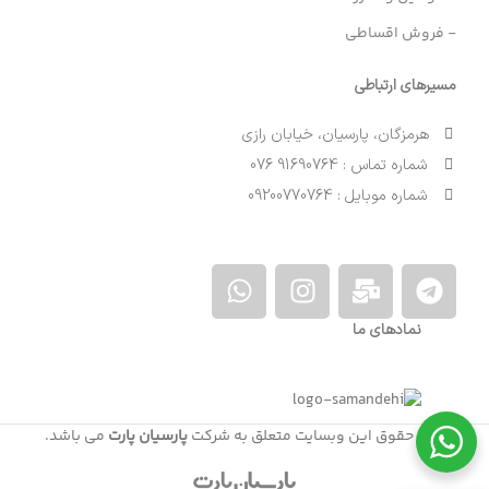
- فروش اقساطی
مسیرهای ارتباطی
هرمزگان، پارسیان، خیابان رازی
شماره تماس : 91690764 076
شماره موبایل : 09200770764
نمادهای ما
کلیه حقوق این وبسایت متعلق به شرکت
پارسیان پارت
می باشد.