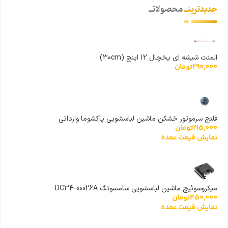
جدیدترینــ
محصولاتــ
المنت شیشه ای یخچال 12 اینچ (30cm)
290,000
تومان
فلنج سرموتور خشکن ماشین لباسشویی پاکشوما وارداتی
215,000
تومان
نمایش قیمت عمده
میکروسوئیچ ماشین لباسشویی سامسونگ DC34-00026A
450,000
تومان
نمایش قیمت عمده