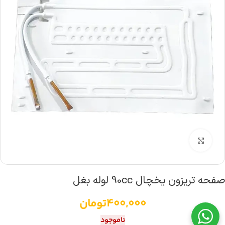
بزرگنمایی تصویر
صفحه تریزون یخچال 90cc لوله بغل
400,000
تومان
ناموجود