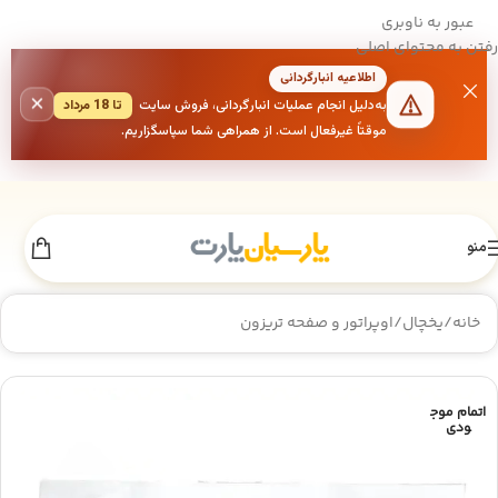
عبور به ناوبری
رفتن به محتوای اصلی
اطلاعیه انبارگردانی
×
به‌دلیل انجام عملیات انبارگردانی، فروش سایت
تا 18 مرداد
موقتاً غیرفعال است. از همراهی شما سپاسگزاریم.
منو
خانه
/
یخچال
/
اوپراتور و صفحه تریزون
اتمام موج
ودی