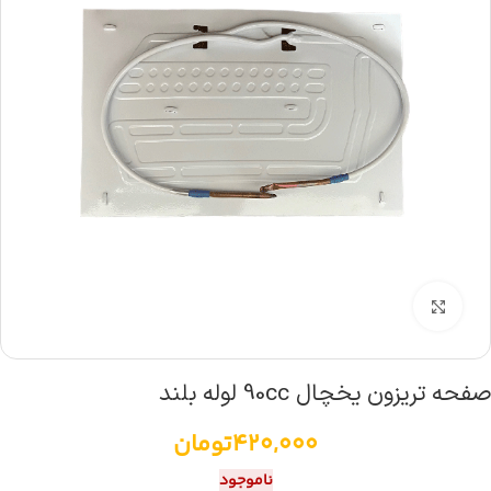
بزرگنمایی تصویر
صفحه تریزون یخچال 90cc لوله بلند
420,000
تومان
ناموجود