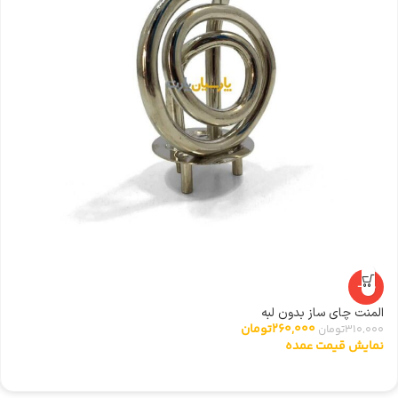
-16%
المنت چای ساز بدون لبه
ت
260,000
تومان
310,000
تومان
0
نمایش قیمت عمده
ن