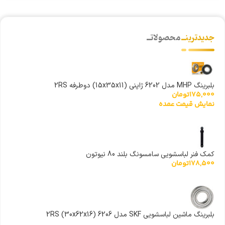
جدیدترینــ
محصولاتــ
بلبرینگ MHP مدل 6202 ژاپنی (15x35x11) دوطرفه 2RS
175,000
تومان
نمایش قیمت عمده
کمک فنر لباسشویی سامسونگ بلند 80 نیوتون
178,500
تومان
بلبرینگ ماشین لباسشویی SKF مدل 6206 (30x62x16) 2RS