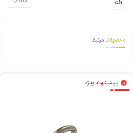
وزن
1000 گرم
محصولاتــ
مرتبط
پـیـشـنـهـاد
ویـژه