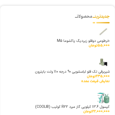
جدیدترینــ
محصولاتــ
خرطومی دوقلو زیردیگ پاکشوما M5
55,000
تومان
شیربرقی تک قلو لباسشویی 90 درجه 110 ولت بایترون
235,000
تومان
نمایش قیمت عمده
کپسول 13.6 کیلویی گاز مبرد R22 کولیب (COOLIB)
22,000,000
تومان