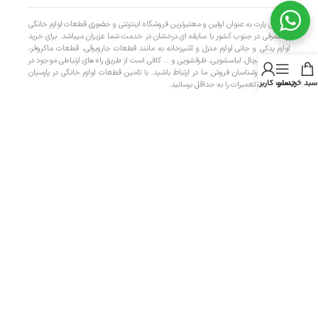
پارسیان پارت به عنوان اولین و معتبرترین فروشگاه اینترنتی و حضوری قطعات لوازم خانگی
و مصرفی در جنوب کشور با سابقه ای درخشان در خدمت شما عزیزان میباشد. برای خرید
لوازم یدکی و جانی لوازم منزل و آشپزخانه به مانند قطعات جاروبرقی، قطعات ماکروفر،
قطعات یخچال، لباسشویی، ظرفشویی و … کافی است از طریق راه های ارتباطی موجود در
سایت با کارشناسان فروش ما در ارتباط باشید. با تامین قطعات لوازم خانگی در پارسیان
سبد خرید
منو
حساب کاربری من
پارت، هزینه تعمیرات را به حداقل برسانید.
دسترسی سریع
- صفحه اصلی
- فروشگاه
- تماس با ما
- حریم خصوصی
- درباره ما
- حساب کاربری
- سبد خرید