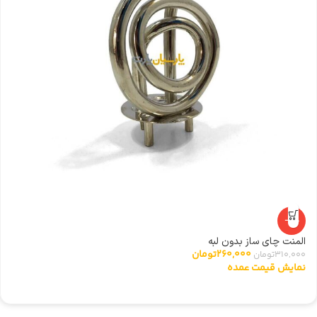
-16%
المنت چای ساز بدون لبه
شی
260,000
تومان
310,000
تومان
0
نمایش قیمت عمده
ن