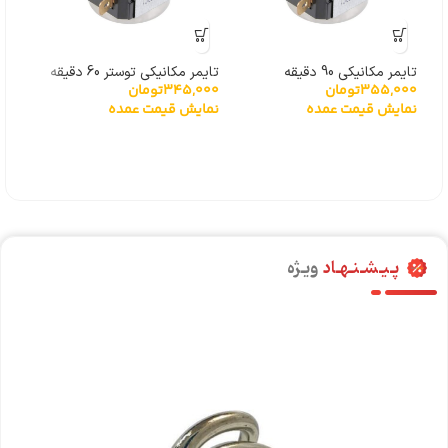
تایمر مکانیکی 90 دقیقه
تایمر مکانیکی توستر 60 دقیقه
355,000
تومان
345,000
تومان
000
درج
نمایش قیمت عمده
نمایش قیمت عمده
نما
پـیـشـنـهـاد
ویـژه