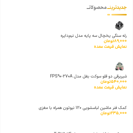
جدیدترینــ
محصولاتــ
رله سنگی یخچال سه پایه مدل نیم‌دایره
89,000
تومان
نمایش قیمت عمده
شیربرقی دو قلو سوکت بغل مدل FPS90-270A
540,000
تومان
نمایش قیمت عمده
کمک فنر ماشین لباسشویی 120 نیوتون همراه با مغزی
235,000
تومان