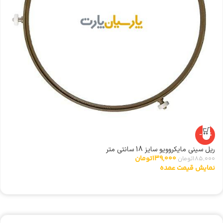
ال
0
ن
-25%
ریل سینی مایکروویو سایز 18 سانتی متر
139,000
تومان
185,000
تومان
نمایش قیمت عمده