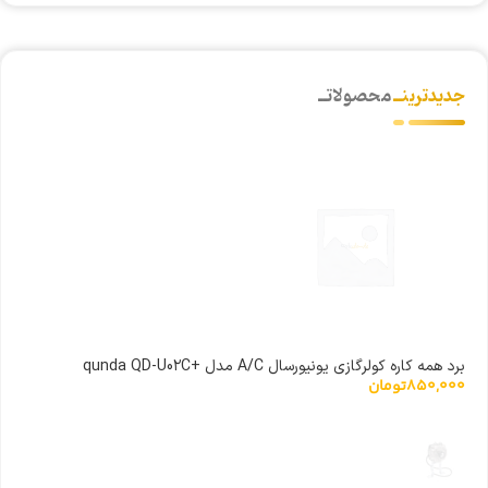
جدیدترینــ
محصولاتــ
برد همه کاره کولرگازی یونیورسال A/C مدل +qunda QD-U0۲C
850,000
تومان