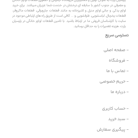
پارسیان پارت به عنوان اولین و معتبرترین فروشگاه اینترنتی و حضوری قطعات لوازم خانگی
و مصرفی در جنوب کشور با سابقه ای درخشان در خدمت شما عزیزان میباشد. برای خرید
لوازم یدکی و جانی لوازم منزل و آشپزخانه به مانند قطعات جاروبرقی، قطعات ماکروفر،
قطعات یخچال، لباسشویی، ظرفشویی و … کافی است از طریق راه های ارتباطی موجود در
سایت با کارشناسان فروش ما در ارتباط باشید. با تامین قطعات لوازم خانگی در پارسیان
پارت، هزینه تعمیرات را به حداقل برسانید.
دسترسی سریع
- صفحه اصلی
- فروشگاه
- تماس با ما
- حریم خصوصی
- درباره ما
- حساب کاربری
- سبد خرید
- پیگیری سفارش