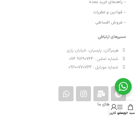
- راهنمای خرید عمده
- قوانین و مقررات
- فروش اقساطی
مسیرهای ارتباطی
هرمزگان، پارسیان، خیابان رازی
شماره تماس : 91690764 076
شماره موبایل : 09200770764
نمادهای ما
سبد خرید
منو
حساب کاربری من
کلیه حقوق این وبسایت متعلق به شرکت
پارسیان پارت
می باشد.