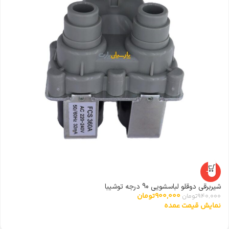
ال
0
ن
-4%
شیربرقی دوقلو لباسشویی 90 درجه توشیبا
900,000
تومان
940,000
تومان
نمایش قیمت عمده