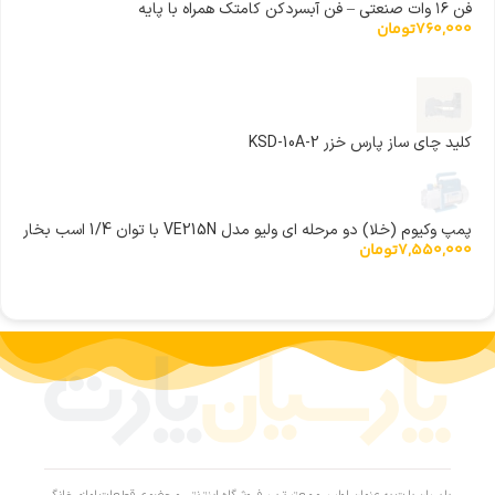
فن ۱۶ وات صنعتی – فن آبسردکن کامتک همراه با پایه
760,000
تومان
کلید چای ساز پارس خزر KSD-10A-2
پمپ وکیوم (خلا) دو مرحله‌ ای ولیو مدل VE215N با توان 1/4 اسب بخار
7,550,000
تومان