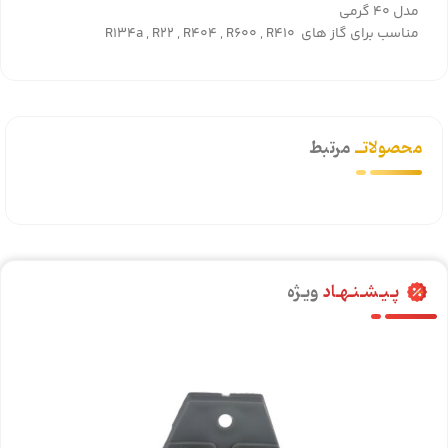
مدل
40 گرمی
مناسب برای گاز های
R134a , R22 , R404 , R600 , R410
محصولاتــ
مرتبط
پـیـشـنـهـاد
ویـژه