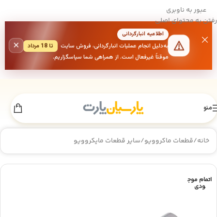
عبور به ناوبری
رفتن به محتوای اصلی
اطلاعیه انبارگردانی
×
به‌دلیل انجام عملیات انبارگردانی، فروش سایت
تا 18 مرداد
موقتاً غیرفعال است. از همراهی شما سپاسگزاریم.
منو
خانه
/
قطعات ماکروویو
/
سایر قطعات مایکروویو
اتمام موج
ودی