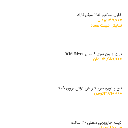
خازن سوکتی 3.5 میکروفاراد
135,000
تومان
نمایش قیمت عمده
توری براون سری ۹ مدل 92M Silver
4,450,000
تومان
تیغ و توری سری۷ ریش تراش براون ۷۰S
3,890,000
تومان
کیسه جاروبرقی سطلی 30 سانت