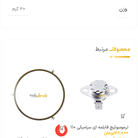
وزن
30 گرم
محصولاتــ
مرتبط
ترموسوئیچ قابلمه ای سرامیکی 110
-25%
48,000
تومان
000
درجه
پیر