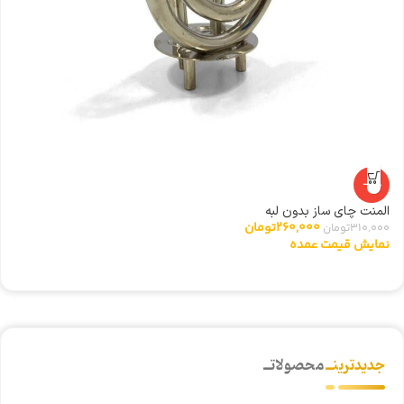
-16%
ری
المنت چای ساز بدون لبه
0
260,000
تومان
310,000
تومان
ن
نمایش قیمت عمده
جدیدترینــ
محصولاتــ