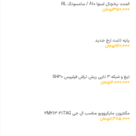
المنت یخچال اسنوا 810 / سامسونگ RL
350,000
تومان
پایه ثابت ارج جدید
120,000
تومان
تیغ و شبکه ۳ تایی ریش تراش فیلیپس SH30
2,000,000
تومان
مگنترون مایکروویو مناسب ال جی 2M213-21TAG
1,385,000
تومان