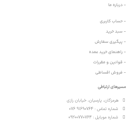
- درباره ما
- حساب کاربری
- سبد خرید
- پیگیری سفارش
- راهنمای خرید عمده
- قوانین و مقررات
- فروش اقساطی
مسیرهای ارتباطی
هرمزگان، پارسیان، خیابان رازی
شماره تماس : 91690764 076
شماره موبایل : 09200770764