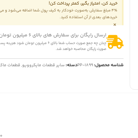
خرید کن، امتیاز بگیر، کمتر پرداخت کن!
4٪ مبلغ سفارش به‌صورت خودکار به کیف پول شما اضافه می‌شود و می‌ت
خریدهای بعدی از آن استفاده کنید.
×
ارسال رایگان برای سفارش های بالای 6 میلیون تومان
-25
-16%
چنان چه جمع صورت حساب شما بالای 6 میلیون تومان شود
صورت رایگان محاصبه خواهد شد.
سینی مایکروویو سایز 18 سانتی متر
المنت چای ساز بدون لبه
139,000
تومان
185,
تومان
260,000
تومان
310,000
تومان
ایش قیمت عمده
نمایش قیمت عمده
شناسه محصول:
PP-1899
دسته:
سایر قطعات مایکروویو
,
قطعات ماکر
30 