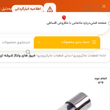
عبور به ناوبری
به‌دلیل 
اطلاعیه انبارگردانی
رفتن به محتوای اصلی
%
صفحه اصلی
درباره ما
تماس با ما
فروش اقساطی
دسته بندی محصولات
خانه
/
قطعات ماکروویو
/
سایر قطعات مایکروویو
/
فیوز های ولتاژ شیشه ای ماکروویو 10 آمپر، 250 ولت
اتمام موج
ودی