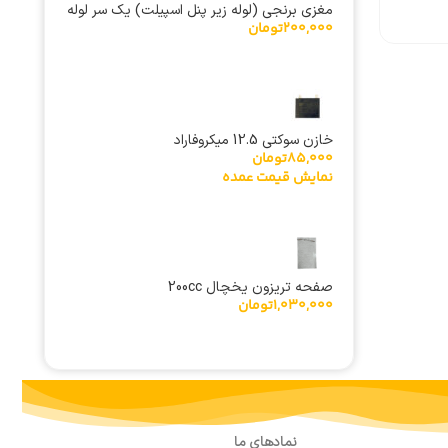
مغزی برنجی (لوله زیر پنل اسپیلت) یک سر لوله
200,000
تومان
سایز 1/4 اینچ
خازن سوکتی 12.5 میکروفاراد
85,000
تومان
نمایش قیمت عمده
صفحه تریزون یخچال 200cc
1,030,000
تومان
نمادهای ما