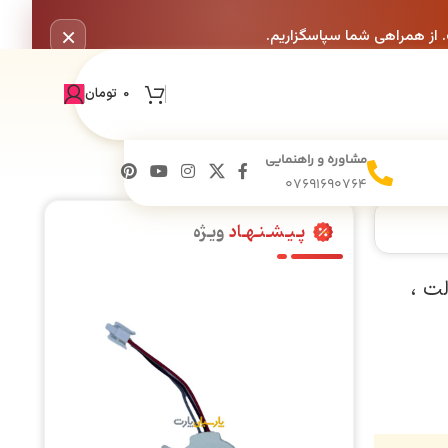
×
. از همراهی شما سپاسگزاریم.
0
تومان
مشاوره و راهنمایی
07691690764
پـیـشـنـهـاد
ویـژه
یشه ای ماکروویو 10 آمپر، 250 ولت ،