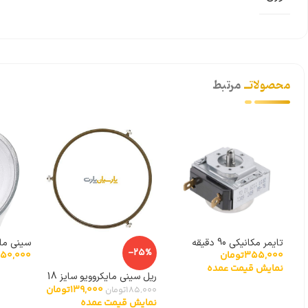
محصولاتــ
مرتبط
تایمر مکانیکی 90 دقیقه
-25%
355,000
تومان
50,000
پیرکس 
نمایش قیمت عمده
ریل سینی مایکروویو سایز 18
139,000
تومان
سانتی متر
185,000
تومان
نمایش قیمت عمده