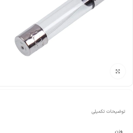
ومان
%
-4%
ریل 
شیربرقی دوقلو لباسشویی 90 درجه توشیبا
000
900,000
تومان
940,000
تومان
نم
نمایش قیمت عمده
بزرگنمایی تصویر
توضیحات تکمیلی
وزن