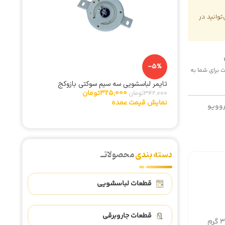
وانید در
-2%
-5%
 هزینه پست برای شما به
تایمر لباسشویی سه سیم سوکتی بازوکج
گیربکس 
325,000
تومان
342,000
تومان
153,000
نمایش قیمت عمده
نمایش ق
وویو
دسته بندی
محصولاتــ
قطعات لباسشویی
قطعات جاروبرقی
گرم