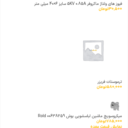
فیوز های ولتاژ ماکروفر 5KV 0.85A سایز 6×40 میلی متر
30,500
تومان
ترموستات فریزر
580,000
تومان
میکروسویچ ماشین لباسشویی بوش 00638259 Rold
785,000
تومان
نمایش قیمت عمده