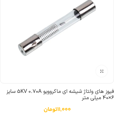
بزرگنمایی تصویر
فیوز های ولتاژ شیشه ای ماکروویو 5KV 0.70A سایز
6×40 میلی متر
11,000
تومان