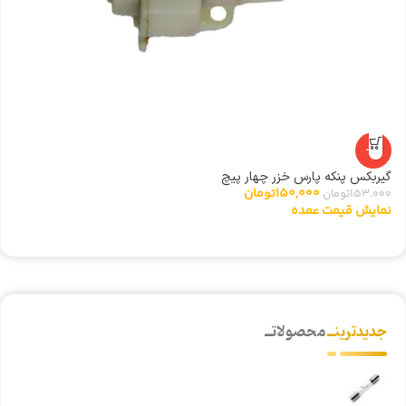
-2%
گیربکس پنکه پارس خزر چهار پیچ
مگ
150,000
تومان
153,000
تومان
00
نمایش قیمت عمده
ن
جدیدترینــ
محصولاتــ