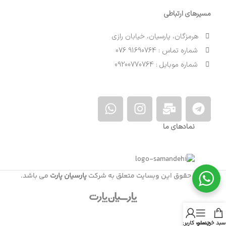
مسیرهای ارتباطی
هرمزگان، پارسیان، خیابان رازی
شماره تماس : 91690764 076
شماره موبایل : 09200770764
نمادهای ما
کلیه حقوق این وبسایت متعلق به شرکت
پارسیان پارت
می باشد.
سبد خرید
منو
حساب کاربری من