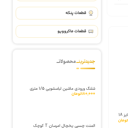
قطعات پنکه
قطعات ماکروویو
جدیدترینــ
محصولاتــ
شلنگ ورودی ماشین لباسشویی 1/5 متری
180,000
تومان
سینی مایکروویو سایز 24.5
سینی مایکروویو سایز 27
850,000
تومان
1,035,000
تومان
پیرکس نشکن خارجی
پیرکس نشکن خارجی
ریل سینی مایکروویو سایز 18
تومان
المنت چسبی یخچال امرسان T کوچک