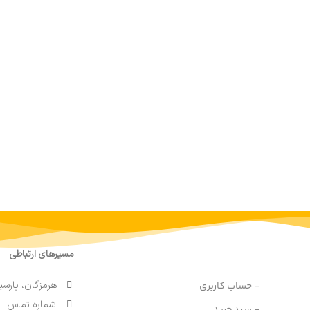
مسیرهای ارتباطی
هرمزگان، پارسی
- حساب کاربری
شماره تماس : 91690764 076