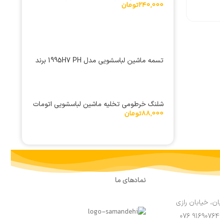
240,000
تومان
تسمه ماشین لباسشویی مدل 1995H7 PH برند
هاتچینسون
شلنگ خرطومی تخلیه ماشین لباسشویی اتومات
88,000
تومان
3 متری
نمادهای ما
ان، خیابان رازی