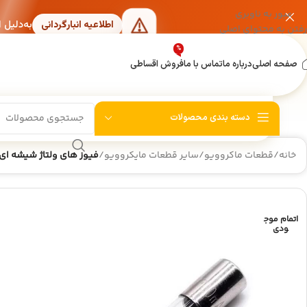
عبور به ناوبری
به‌دلیل 
اطلاعیه انبارگردانی
رفتن به محتوای اصلی
%
صفحه اصلی
درباره ما
تماس با ما
فروش اقساطی
دسته بندی محصولات
خانه
/
قطعات ماکروویو
/
سایر قطعات مایکروویو
/
فیوز های ولتاژ شیشه ای ماکروفر 5KV 0.65A سا
اتمام موج
4%
-4%
ودی
شیربرقی دوقلو لباسشویی 90 درجه توشیبا
المنت ه
900,000
تومان
940,000
تومان
,000
نمایش قیمت عمده
نمای