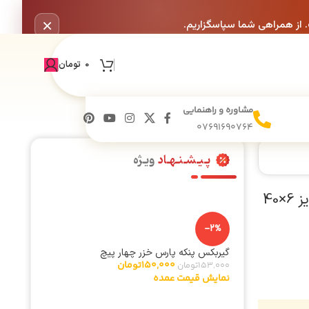
×
. از همراهی شما سپاسگزاریم.
0
تومان
مشاوره و راهنمایی
07691690764
پـیـشـنـهـاد
ویـژه
فیوز های ولتاژ شیشه ای ماکروفر 5KV 0.65A سایز 6×40
-2%
گیربکس پنکه پارس خزر چهار پیچ
150,000
تومان
153,000
تومان
نمایش قیمت عمده