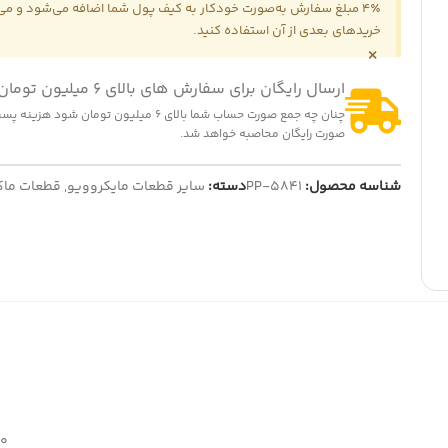
4٪ مبلغ سفارش به‌صورت خودکار به کیف پول شما اضافه می‌شود و می‌ت
خریدهای بعدی از آن استفاده کنید.
×
ارسال رایگان برای سفارش های بالای 6 میلیون تومان
چنان چه جمع صورت حساب شما بالای 6 میلیون تومان شود
-2%
-2
صورت رایگان محاصبه خواهد شد.
ت (کشنده) لباسشویی مدل QDYZ
گیربکس پنکه پارس خزر چهار پ
1,200,000
تومان
150,000
تومان
1,230,
تومان
شناسه محصول:
PP-5841
دسته:
153,000
تومان
سایر قطعات مایکروویو
,
قطعات ماک
ایش قیمت عمده
نمایش قیمت عمده
30 