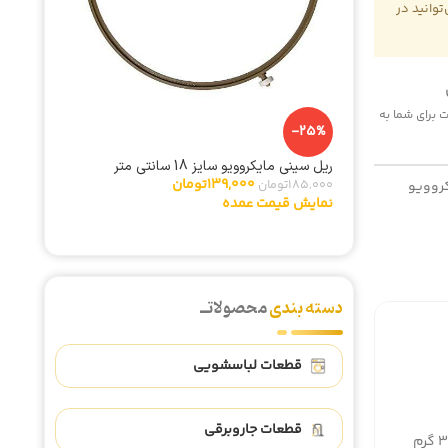
وانید در
 هزینه پست برای شما به
-25%
-5%
ریل سینی مایکروویو سایز 18 سانتی متر
یچ
تایمر لب
139,000
تومان
185,000
تومان
روویو
342,000
نمایش قیمت عمده
نمایش ق
دسته بندی
محصولاتــ
قطعات لباسشویی
قطعات جاروبرقی
گرم