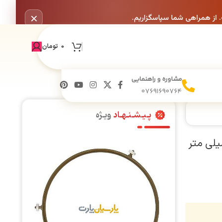
×
. از همراهی شما سپاسگزاریم.
0
تومان
مشاوره و راهنمایی
07691690764
پـیـشـنـهـاد
ویـژه