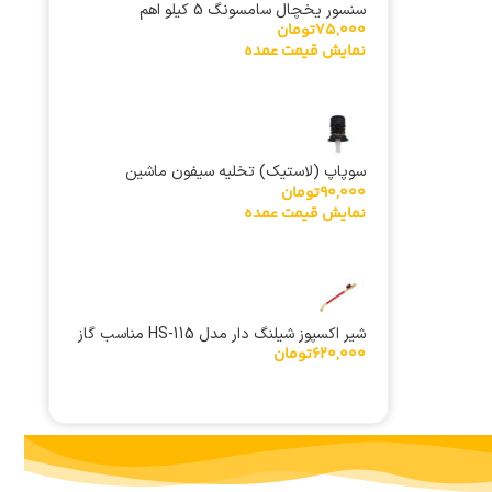
سنسور یخچال سامسونگ 5 کیلو اهم
75,000
تومان
نمایش قیمت عمده
سوپاپ (لاستیک) تخلیه سیفون ماشین
90,000
تومان
لباسشویی حایر کوتاه بدون اهرم
نمایش قیمت عمده
شیر اکسپوز شیلنگ دار مدل HS-115 مناسب گاز
620,000
تومان
R134