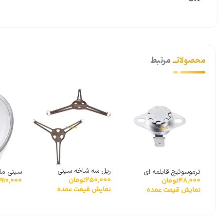
محصولاتــ
مرتبط
ریل سه شاخه سینی
ترموسوئیچ قابلمه ای
250,000
تومان
مایکروویو
48,000
تومان
910,000
سرامیکی 110 درجه
پیرکس 
نمایش قیمت عمده
نمایش قیمت عمده