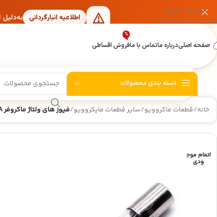
عبور به ناوبری
به‌دلیل 
اطلاعیه انبارگردانی
رفتن به محتوای اصلی
%
صفحه اصلی
درباره ما
تماس با ما
فروش اقساطی
دسته بندی محصولات
خانه
/
قطعات ماکروویو
/
سایر قطعات مایکروویو
/
فیوز های ولتاژ ماکروفر 5KV 0.85A سایز 6×40 میلی متر
اتمام موج
ودی