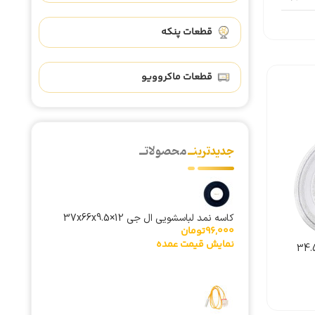
قطعات پنکه
قطعات ماکروویو
جدیدترینــ
محصولاتــ
کاسه نمد لباسشویی ال جی 37x66x9.5×12
96,000
تومان
نمایش قیمت عمده
 مایکروویو سایز 34.5
کوبل زیر سینی ماکروویو
88,000
تومان
کوتاه
نمایش قیمت عمده