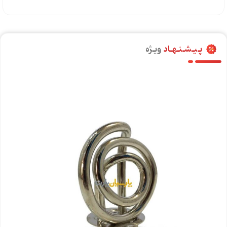
پـیـشـنـهـاد
ویـژه