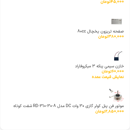
45,000
تومان
صفحه تریزون یخچال 80cc
380,000
تومان
خازن سیمی پنکه 3 میکروفاراد
60,000
تومان
نمایش قیمت عمده
موتور فن پنل کولر گازی 30 وات DC مدل RD-310-30-8 شفت کوتاه
2,850,000
تومان
کولر اسپلیت