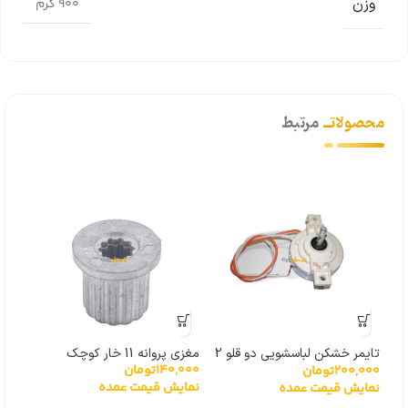
وزن
900 گرم
محصولاتــ
مرتبط
مگنت
000
پاناسو
تایمر خشکن لباسشویی دو قلو 2
مغزی پروانه 11 خار کوچک
نما
140,000
تومان
200,000
تومان
سیم
نمایش قیمت عمده
نمایش قیمت عمده