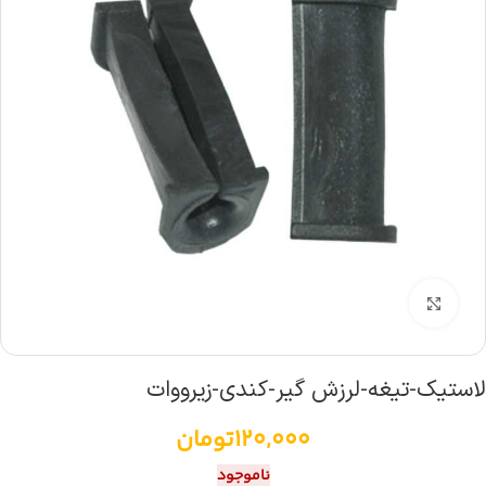
بزرگنمایی تصویر
لاستیک-تیغه-لرزش گیر-کندی-زیرووات
120,000
تومان
ناموجود