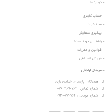
- درباره ما
- حساب کاربری
- سبد خرید
- پیگیری سفارش
- راهنمای خرید عمده
- قوانین و مقررات
- فروش اقساطی
مسیرهای ارتباطی
هرمزگان، پارسیان، خیابان رازی
شماره تماس : 91690764 076
شماره موبایل : 09200770764