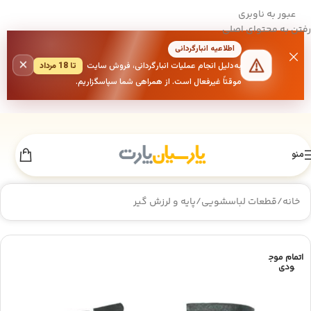
عبور به ناوبری
رفتن به محتوای اصلی
اطلاعیه انبارگردانی
×
به‌دلیل انجام عملیات انبارگردانی، فروش سایت
تا 18 مرداد
موقتاً غیرفعال است. از همراهی شما سپاسگزاریم.
منو
خانه
/
قطعات لباسشویی
/
پایه و لرزش گیر
اتمام موج
ودی