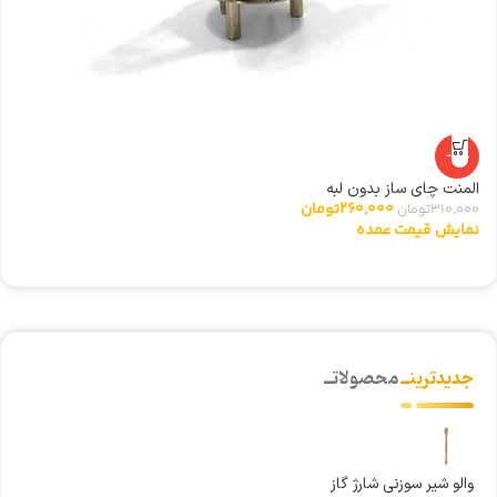
-16%
المنت چای ساز بدون لبه
گ
260,000
تومان
310,000
تومان
0
نمایش قیمت عمده
ن
جدیدترینــ
محصولاتــ
والو شیر سوزنی شارژ گاز