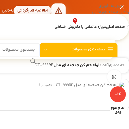
عبور به ناوبری
به‌دلیل 
اطلاعیه انبارگردانی
رفتن به محتوای اصلی
%
صفحه اصلی
درباره ما
تماس با ما
فروش اقساطی
دسته بندی محصولات
خانه
/
ابزارآلات
/
لوله خم کن جغجغه ای مدل CT-999RF
بزرگنمایی تصویر
-1%
%
-4%
شیربرقی دوقلو لباسشویی 90 درجه توشیبا
گیر
اتمام موج
900,000
تومان
940,000
تومان
00
ودی
نمایش قیمت عمده
نم