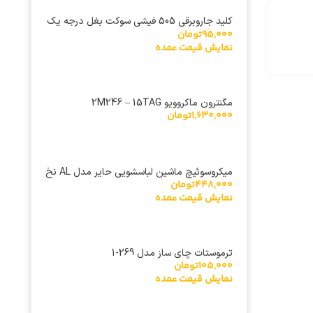
کلید جاروبرقی 505 فیشی سوکت بغل درجه یک
95,000
تومان
خارجی
نمایش قیمت عمده
مگنترون ماکروویو 2M246 – 15TAG
1,630,000
تومان
میکروسوئیچ ماشین لباسشویی حایر مدل AL نخ
448,000
تومان
دار
نمایش قیمت عمده
ترموستات چای ساز مدل 269-1
105,000
تومان
نمایش قیمت عمده