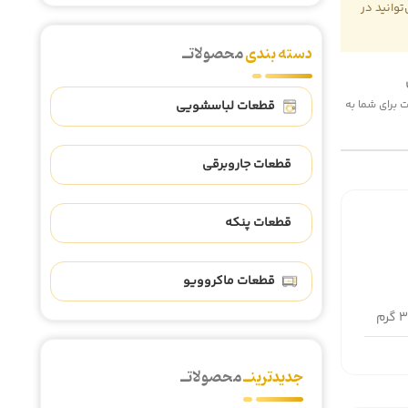
وانید در
دسته بندی
محصولاتــ
قطعات لباسشویی
 هزینه پست برای شما به
قطعات جاروبرقی
قطعات پنکه
قطعات ماکروویو
رم
جدیدترینــ
محصولاتــ