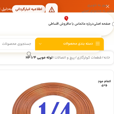
عبور به ناوبری
به‌دلیل 
اطلاعیه انبارگردانی
رفتن به محتوای اصلی
%
صفحه اصلی
درباره ما
تماس با ما
فروش اقساطی
دسته بندی محصولات
خانه
/
قطعات کولرگازی
/
پیچ و اتصالات
/
لوله مویی 1/4 HP
اتمام موج
ودی