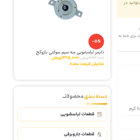
وانید در
 هزینه پست برای شما به
-5%
تایمر لباسشویی سه سیم سوکتی بازوکج
325,000
تومان
342,000
تومان
نمایش قیمت عمده
دسته بندی
محصولاتــ
رم
قطعات لباسشویی
قطعات جاروبرقی