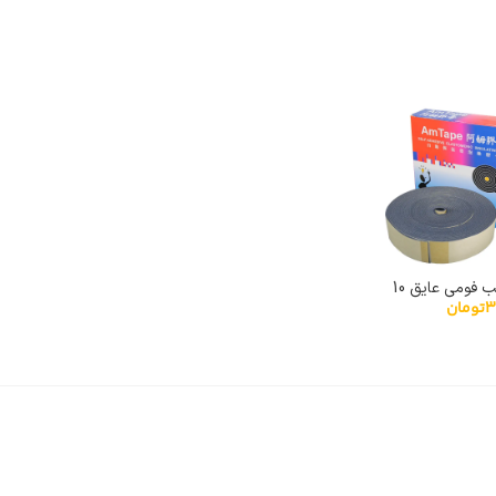
نوار چسب فومی عایق 10
3
تومان