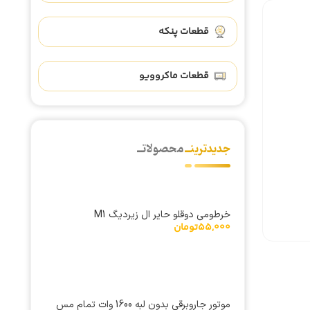
قطعات پنکه
قطعات ماکروویو
جدیدترینــ
محصولاتــ
خرطومی دوقلو حایر ال زیردیگ M1
55,000
تومان
موتور جاروبرقی بدون لبه 1600 وات تمام مس