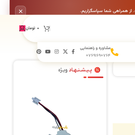
×
. از همراهی شما سپاسگزاریم.
0
تومان
مشاوره و راهنمایی
07691690764
پـیـشـنـهـاد
ویـژه