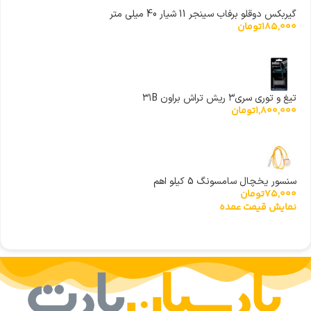
گیربکس دوقلو برفاب سینجر 11 شیار 40 میلی متر
185,000
تومان
تیغ و توری سری۳ ریش تراش براون ۳۱B
1,800,000
تومان
سنسور یخچال سامسونگ 5 کیلو اهم
75,000
تومان
نمایش قیمت عمده