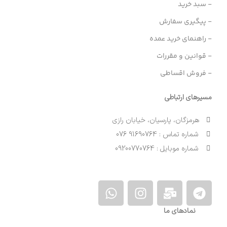
- سبد خرید
- پیگیری سفارش
- راهنمای خرید عمده
- قوانین و مقررات
- فروش اقساطی
مسیرهای ارتباطی
هرمزگان، پارسیان، خیابان رازی
شماره تماس : 91690764 076
شماره موبایل : 09200770764
نمادهای ما