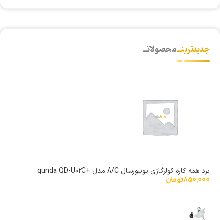
جدیدترینــ
محصولاتــ
برد همه کاره کولرگازی یونیورسال A/C مدل +qunda QD-U0۲C
850,000
تومان