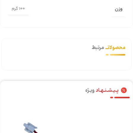
وزن
100 گرم
محصولاتــ
مرتبط
پـیـشـنـهـاد
ویـژه