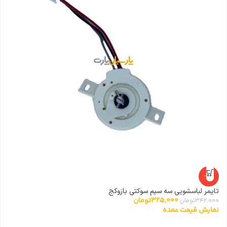
-5%
تایمر لباسشویی سه سیم سوکتی بازوکج
شی
325,000
تومان
342,000
تومان
0
نمایش قیمت عمده
ن