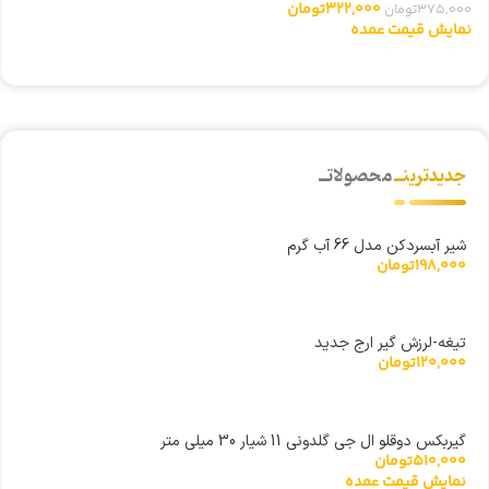
322,000
تومان
375,000
تومان
0
نمایش قیمت عمده
ن
جدیدترینــ
محصولاتــ
شیر آبسردکن مدل 66 آب گرم
198,000
تومان
تیغه-لرزش گیر ارج جدید
120,000
تومان
گیربکس دوقلو ال جی گلدونی 11 شیار 30 میلی متر
510,000
تومان
نمایش قیمت عمده