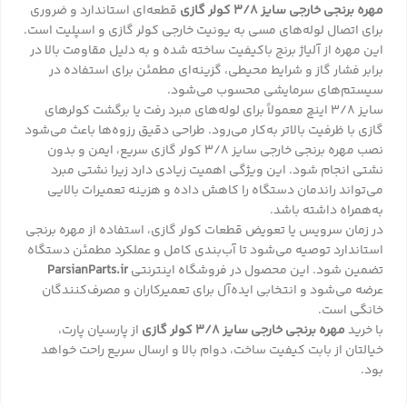
مهره برنجی خارجی سایز 3/8 کولر گازی
قطعه‌ای استاندارد و ضروری
برای اتصال لوله‌های مسی به یونیت خارجی کولر گازی و اسپلیت است.
این مهره از آلیاژ برنج باکیفیت ساخته شده و به دلیل مقاومت بالا در
برابر فشار گاز و شرایط محیطی، گزینه‌ای مطمئن برای استفاده در
سیستم‌های سرمایشی محسوب می‌شود.
سایز 3/8 اینچ معمولاً برای لوله‌های مبرد رفت یا برگشت کولرهای
گازی با ظرفیت بالاتر به‌کار می‌رود. طراحی دقیق رزوه‌ها باعث می‌شود
نصب مهره برنجی خارجی سایز 3/8 کولر گازی سریع، ایمن و بدون
نشتی انجام شود. این ویژگی اهمیت زیادی دارد زیرا نشتی مبرد
می‌تواند راندمان دستگاه را کاهش داده و هزینه تعمیرات بالایی
به‌همراه داشته باشد.
در زمان سرویس یا تعویض قطعات کولر گازی، استفاده از مهره برنجی
استاندارد توصیه می‌شود تا آب‌بندی کامل و عملکرد مطمئن دستگاه
تضمین شود. این محصول در فروشگاه اینترنتی
ParsianParts.ir
عرضه می‌شود و انتخابی ایده‌آل برای تعمیرکاران و مصرف‌کنندگان
خانگی است.
با خرید
مهره برنجی خارجی سایز 3/8 کولر گازی
از پارسیان پارت،
خیالتان از بابت کیفیت ساخت، دوام بالا و ارسال سریع راحت خواهد
بود.