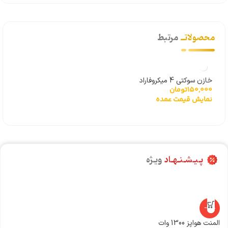
محصولاتــ
مرتبط
خازن سوکتی 4 میکروفاراد
150,000
تومان
نمایش قیمت عمده
پـیـشـنـهـاد
ویـژه
-14%
المنت هواپز 1300 وات
شی