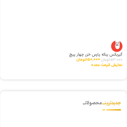
-2%
ری
گیربکس پنکه پارس خزر چهار پیچ
0
150,000
تومان
153,000
تومان
ن
نمایش قیمت عمده
جدیدترینــ
محصولاتــ