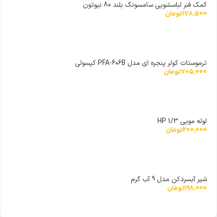
کمک فنر لباسشویی سامسونگ بلند 80 نیوتون
178,500
تومان
ترموستات کولر پنجره ای مدل PFA-606B کپسولی
705,000
تومان
لوله مویی 1/3 HP
200,000
تومان
شیر آبسردکن مدل 9 آب گرم
198,000
تومان