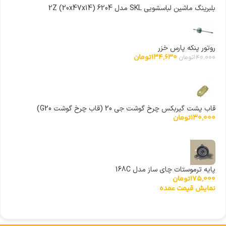
بلبرینگ ماشین لباسشویی SKL مدل 6204 (20x47x14) 2Z
روتور پنکه پارس خزر
134,630
تومان
140,000
تومان
قاب پشت گیربکس چرخ گوشت جی 20 (قاب چرخ گوشت G20)
130,000
تومان
پایه ترموستات چای ساز مدل 168C
175,000
تومان
نمایش قیمت عمده