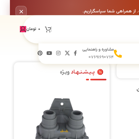
×
. از همراهی شما سپاسگزاریم.
0
تومان
مشاوره و راهنمایی
07691690764
پـیـشـنـهـاد
ویـژه
ه 180 وات