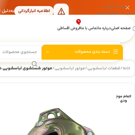
عبور به ناوبری
به‌دلیل 
اطلاعیه انبارگردانی
رفتن به محتوای اصلی
%
صفحه اصلی
درباره ما
تماس با ما
فروش اقساطی
دسته بندی محصولات
خانه
/
قطعات لباسشویی
/
موتور لباسشویی
/
موتور شستشوی لباسشویی دوقلو سه پایه 
اتمام موج
ودی