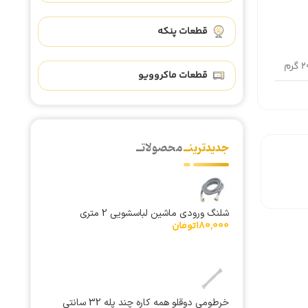
قطعات پنکه
رم
قطعات ماکروویو
جدیدترینــ
محصولاتــ
شلنگ ورودی ماشین لباسشویی 2 متری
180,000
تومان
خرطومی دوقلو همه كاره چند پله 32 سانتی