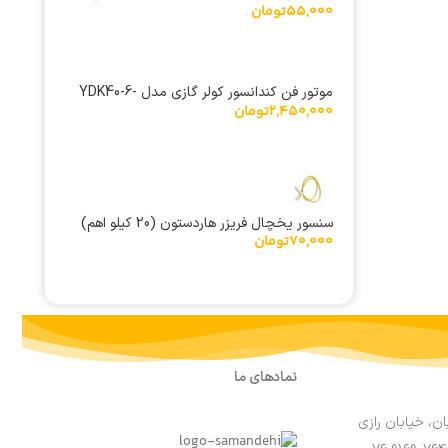
55,000
تومان
M13
موتور فن کندانسور کولر گازی مدل YDK40-6-
2,450,000
تومان
6.7 40W راست گرد و چپ گرد
سنسور یخچال فریزر هاردستون (20 کیلو اهم)
70,000
تومان
نمادهای ما
ان، خیابان رازی