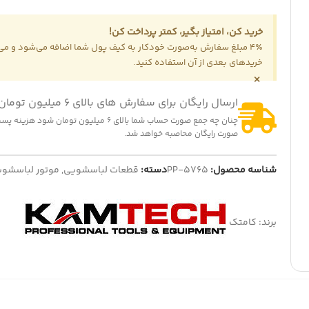
خرید کن، امتیاز بگیر، کمتر پرداخت کن!
-14%
4٪ مبلغ سفارش به‌صورت خودکار به کیف پول شما اضافه می‌شود و می‌ت
المنت هواپز 1300 وات
خریدهای بعدی از آن استفاده کنید.
322,000
تومان
375,000
تومان
×
نمایش قیمت عمده
-2
ارسال رایگان برای سفارش های بالای 6 میلیون تومان
ت (کشنده) لباسشویی مدل QDYZ
چنان چه جمع صورت حساب شما بالای 6 میلیون تومان شود
1,200,000
تومان
1,230,
تومان
صورت رایگان محاصبه خواهد شد.
ایش قیمت عمده
شناسه محصول:
PP-5765
دسته:
قطعات لباسشویی
,
موتور لباسشو
برند:
کامتک