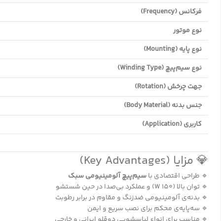
فرکانس (Frequency)
نوع موتور
نوع پایه (Mounting)
نوع سیم‌پیچ (Winding Type)
جهت چرخش (Rotation)
جنس بدنه (Body Material)
کاربری (Application)
💎 مزایا (Key Advantages)
🔹 طراحی اقتصادی با
سیم‌پیچ آلومینیومی سبک
🔹 توان بالا (150 W) و عملکرد بی‌صدا در حین شستشو
🔹 بدنه‌ی آلومینیومی ضدزنگ و مقاوم در برابر رطوبت
🔹 سه‌پایه‌ی محکم برای نصب سریع و ایمن
🔹 مناسب برای انواع لباسشویی دوقلو ایرانی و خارجی