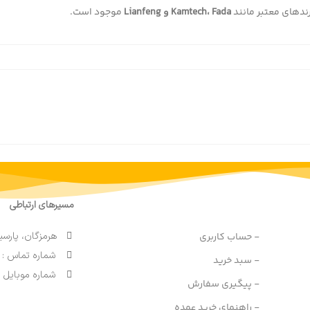
ندهای معتبر مانند
Kamtech، Fada و Lianfeng
موجود است.
مسیرهای ارتباطی
هرمزگان، پارسی
- حساب کاربری
شماره تماس : 91690764 076
- سبد خرید
شماره موبایل : 9200770764
- پیگیری سفارش
- راهنمای خرید عمده