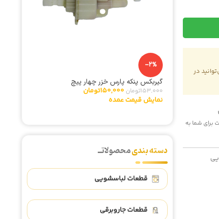
-5%
وانید در
یچ
تایمر لباسشویی سه سیم سوکتی بازوکج
325,000
تومان
342,000
تومان
نمایش قیمت عمده
 هزینه پست برای شما به
دسته بندی
محصولاتــ
یی
قطعات لباسشویی
قطعات جاروبرقی