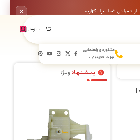
×
. از همراهی شما سپاسگزاریم.
0
تومان
مشاوره و راهنمایی
07691690764
پـیـشـنـهـاد
ویـژه
متک 150 وات |