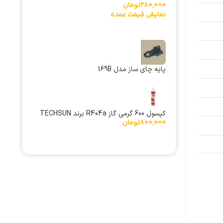
280,000
تومان
نمایش قیمت عمده
پایه چای ساز مدل 169B
کپسول 600 گرمی گاز R404a برند TECHSUN
800,000
تومان