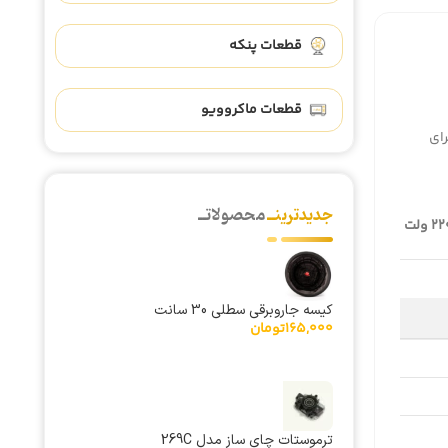
قطعات پنکه
قطعات ماکروویو
رای
جدیدترینــ
محصولاتــ
220 ولت
کیسه جاروبرقی سطلی 30 سانت
165,000
تومان
ترموستات چای ساز مدل 269C