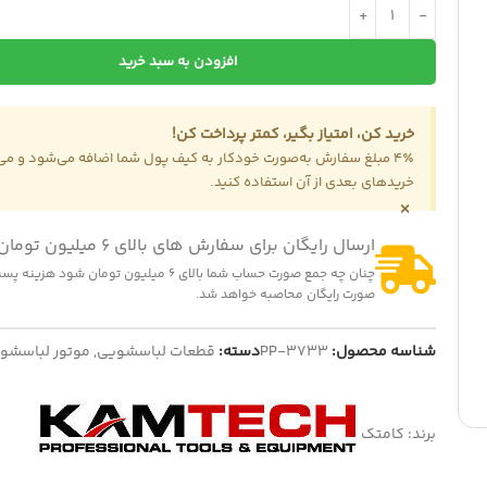
-14
افزودن به سبد خرید
ت هواپز 1300 وات
322,000
تومان
375,0
تومان
خرید کن، امتیاز بگیر، کمتر پرداخت کن!
ایش قیمت عمده
-2%
4٪ مبلغ سفارش به‌صورت خودکار به کیف پول شما اضافه می‌شود و می‌ت
گیربکس پنکه پارس خزر چهار پ
خریدهای بعدی از آن استفاده کنید.
150,000
تومان
×
153,000
تومان
نمایش قیمت عمده
ارسال رایگان برای سفارش های بالای 6 میلیون تومان
چنان چه جمع صورت حساب شما بالای 6 میلیون تومان شود
صورت رایگان محاصبه خواهد شد.
شناسه محصول:
PP-3733
دسته:
قطعات لباسشویی
,
موتور لباسشو
برند:
کامتک