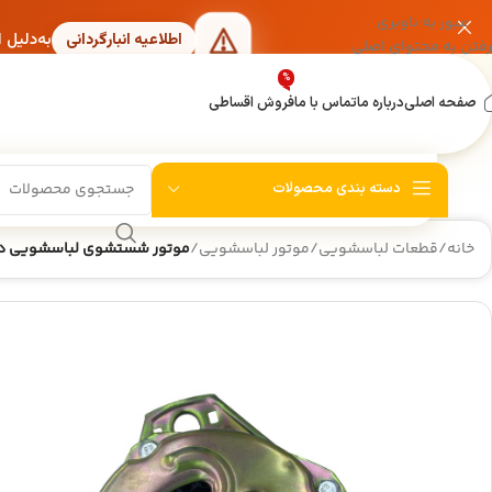
عبور به ناوبری
به‌دلیل 
اطلاعیه انبارگردانی
رفتن به محتوای اصلی
%
صفحه اصلی
درباره ما
تماس با ما
فروش اقساطی
دسته بندی محصولات
خانه
/
قطعات لباسشویی
/
موتور لباسشویی
/
موتور شستشوی لباسشویی دوقلو کامتک 150 وات |