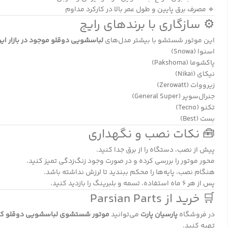
🔹 مصرف برق پایین و طول عمر بالا در کارکرد مداوم
⚙️ سازگاری با برندهای رایج
این موتور شستشو با بیشتر مدل‌های
لباسشویی دوقلو موجود در بازار ایر
اسنوا (Snowa)
پاکشوما (Pakshoma)
نیکای (Nikai)
زیرووات (Zerowatt)
جنرال‌سوپر (General Super)
تکنو (Tecno)
بست (Best)
🧰 نکات نصب و نگهداری
پیش از نصب، دستگاه را از برق جدا کنید.
محور موتور را بررسی کرده و در صورت وجود زنگ‌زدگی تمیز کنید.
هنگام نصب، پایه‌ها را محکم ببندید تا لرزش نداشته باشد.
پس از هر ۶ ماه استفاده، تسمه و بلبرینگ را بازدید کنید.
🛒 خرید از Parsian Parts
در فروشگاه
پارسیان پارت
می‌توانید
موتور شستشوی لباسشویی دوقلو کامتک 150 وات سه‌پایه آل
تهیه کنید.