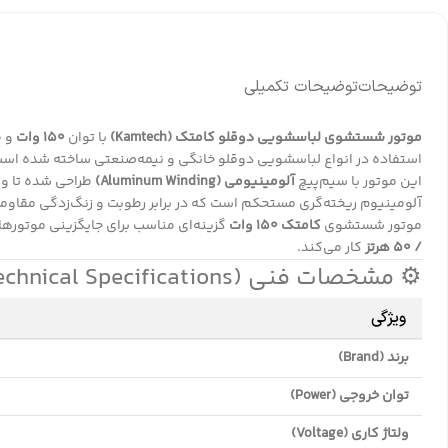
توضیحات
توضیحات تکمیلی
موتور شستشوی لباسشویی دوقلو کامتک (Kamtech)
با توان
150 وات
و ط
استفاده در انواع لباسشویی دوقلو خانگی و نیمه‌صنعتی ساخته شده است
این موتور با سیم‌پیچ
آلومینیومی (Aluminum Winding)
طراحی شده تا وز
آلومینیوم ریخته‌گری مستحکم است که در برابر رطوبت و زنگ‌زدگی مقاومت 
موتور شستشوی
کامتک 150 وات
گزینه‌ای مناسب برای جایگزینی موتورها
/ 50 هرتز
کار می‌کند.
⚙️ مشخصات فنی (Technical Specifications)
ویژگی
برند (Brand)
توان خروجی (Power)
ولتاژ کاری (Voltage)