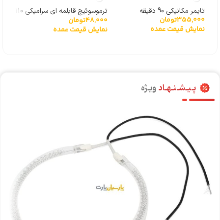
تایمر مکانیکی 90 دقیقه
ترموسوئیچ قابلمه ای سرامیکی 110
ترمو
355,000
تومان
48,000
تومان
000
درجه
170 درجه
نمایش قیمت عمده
نمایش قیمت عمده
نما
پـیـشـنـهـاد
ویـژه