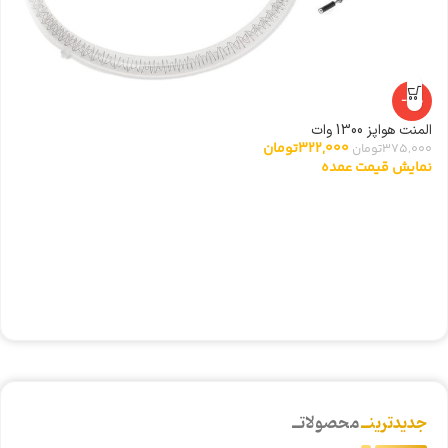
-14%
المنت هواپز 1300 وات
322,000
تومان
375,000
تومان
نمایش قیمت عمده
ا
0
ن
جدیدترینــ
محصولاتــ