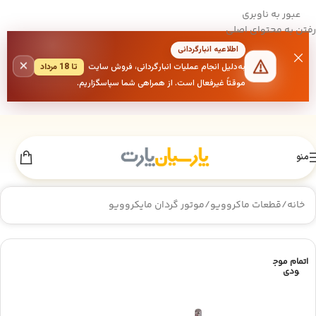
عبور به ناوبری
رفتن به محتوای اصلی
اطلاعیه انبارگردانی
×
به‌دلیل انجام عملیات انبارگردانی، فروش سایت
تا 18 مرداد
موقتاً غیرفعال است. از همراهی شما سپاسگزاریم.
منو
خانه
/
قطعات ماکروویو
/
موتور گردان مایکروویو
اتمام موج
ودی