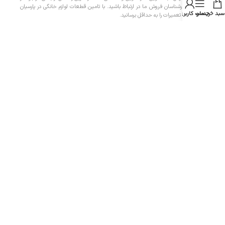
سایت با کارشناسان فروش ما در ارتباط باشید. با تامین قطعات لوازم خانگی در پارسیان
سبد خرید
منو
حساب کاربری من
پارت، هزینه تعمیرات را به حداقل برسانید.
دسترسی سریع
- صفحه اصلی
- فروشگاه
- تماس با ما
- حریم خصوصی
- درباره ما
- حساب کاربری
- سبد خرید
- پیگیری سفارش
- راهنمای خرید عمده
- قوانین و مقررات