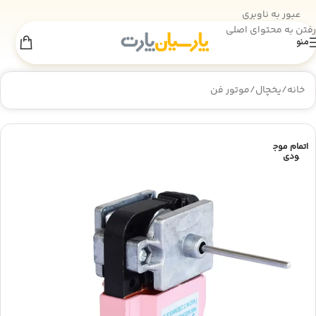
عبور به ناوبری
رفتن به محتوای اصلی
منو
اطلاعیه انبارگردانی
×
به‌دلیل انجام عملیات انبارگردانی، فروش سایت
تا 18 مرداد
موقتاً غیرفعال است. از همراهی شما سپاسگزاریم.
خانه
/
یخچال
/
موتور فن
اتمام موج
ودی