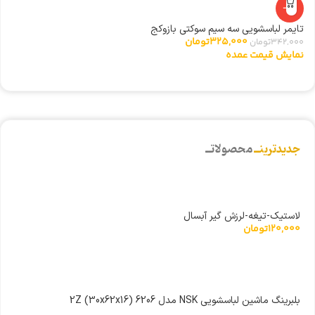
-5%
تایمر لباسشویی سه سیم سوکتی بازوکج
شی
325,000
تومان
342,000
تومان
0
نمایش قیمت عمده
ن
جدیدترینــ
محصولاتــ
لاستیک-تیغه-لرزش گیر آبسال
120,000
تومان
بلبرینگ ماشین لباسشویی NSK مدل 6206 2Z (30x62x16)