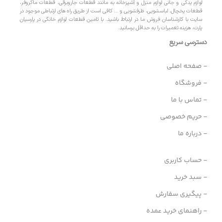
لوازم یدکی و جانی لوازم منزل و آشپزخانه به مانند قطعات جاروبرقی، قطعات ماکروفر،
قطعات یخچال، لباسشویی، ظرفشویی و … کافی است از طریق راه های ارتباطی موجود در
سایت با کارشناسان فروش ما در ارتباط باشید. با تامین قطعات لوازم خانگی در پارسیان
پارت، هزینه تعمیرات را به حداقل برسانید.
دسترسی سریع
- صفحه اصلی
- فروشگاه
- تماس با ما
- حریم خصوصی
- درباره ما
- حساب کاربری
- سبد خرید
- پیگیری سفارش
- راهنمای خرید عمده