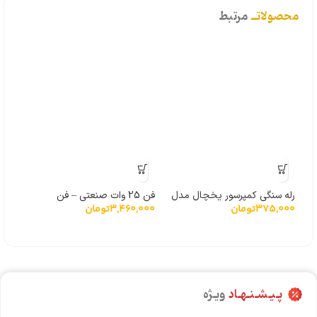
محصولاتــ
مرتبط
رله سنگی کمپرسور یخچال مدل
فن 25 وات صنعتی – فن
375,000
تومان
3,460,000
تومان
QP3-12A
آبسردکن و یخچال ویترینی
کامتک همراه با پایه
پـیـشـنـهـاد
ویـژه