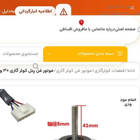
عبور به ناوبری
به‌دلیل 
اطلاعیه انبارگردانی
رفتن به محتوای اصلی
%
صفحه اصلی
درباره ما
تماس با ما
فروش اقساطی
دسته بندی محصولات
خانه
/
قطعات کولرگازی
/
موتور فن کولر گازی
/
موتور فن پنل کولر گازی 30 وات DC مدل RD-310-30-8 شفت کوتاه کولر اسپلیت
اتمام موج
ودی