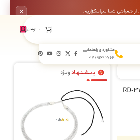
×
. از همراهی شما سپاسگزاریم.
0
تومان
مشاوره و راهنمایی
07691690764
پـیـشـنـهـاد
ویـژه
وات DC مدل RD-310-30-8