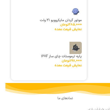
موتور گردان مایکروویو 21 ولت
285,000
تومان
نمایش قیمت عمده
پایه ترموستات چای ساز 168F
198,000
تومان
نمایش قیمت عمده
نمادهای ما
ان، خیابان رازی