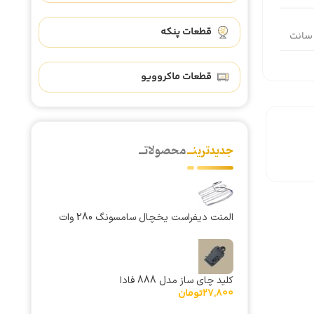
قطعات پنکه
قطعات ماکروویو
جدیدترینــ
محصولاتــ
المنت دیفراست یخچال سامسونگ 280 وات
مدل DA47-00139A
کلید چای ساز مدل 888 فادا
27,800
تومان