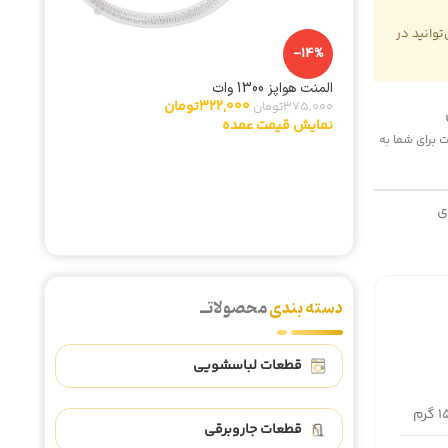
وانید در
-14%
المنت هواپز 1300 وات
322,000
تومان
375,000
تومان
نمایش قیمت عمده
-2%
 هزینه پست برای شما به
مگنت (کش
,230,000
نمایش ق
ی
دسته بندی
محصولاتــ
قطعات لباسشویی
رم
قطعات جاروبرقی