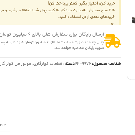
خرید کن، امتیاز بگیر، کمتر پرداخت کن!
4٪ مبلغ سفارش به‌صورت خودکار به کیف پول شما اضافه می‌شود و می‌ت
خریدهای بعدی از آن استفاده کنید.
×
ارسال رایگان برای سفارش های بالای 6 میلیون تومان
-25%
-16
چنان چه جمع صورت حساب شما بالای 6 میلیون تومان شود
صورت رایگان محاصبه خواهد شد.
ریل سینی مایکروویو سایز 18 سانتی متر
نت چای ساز بدون لبه
139,000
تومان
185,000
تومان
260,000
تومان
310,
تومان
نمایش قیمت عمده
ایش قیمت عمده
شناسه محصول:
PP-9976
دسته:
قطعات کولرگازی
,
موتور فن کولر گاز
1500 گ