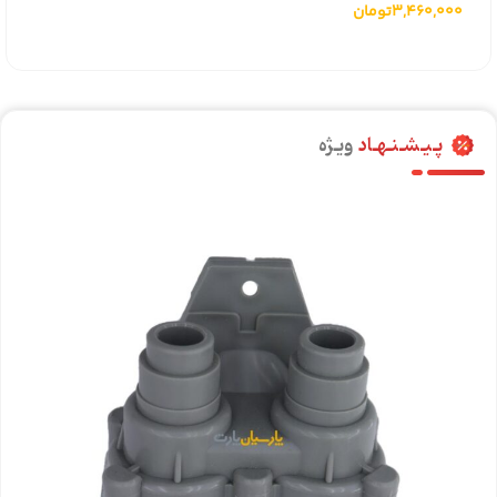
3,460,000
تومان
آبسردکن و یخچال ویترینی
کامتک همراه با پایه
پـیـشـنـهـاد
ویـژه