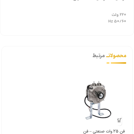
220 ولت
50/60 Hz
محصولاتــ
مرتبط
فن 25 وات صنعتی – فن