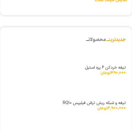
نمایش قیمت عمده
ن
جدیدترینــ
محصولاتــ
تیغه خردکن 6 پره استیل
490,000
تومان
تیغه و شبکه ریش تراش فیلیپس RQ10
4,900,000
تومان