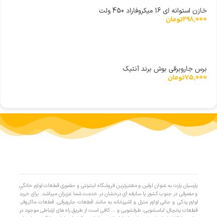
خازن استوانه ای 16 میکروفاراد 450 ولت
298,000
تومان
برس جاروبرقی بوش برند آنتیک
75,000
تومان
پارسیان پارت به عنوان اولین و معتبرترین فروشگاه اینترنتی و حضوری قطعات لوازم خانگی
و مصرفی در جنوب کشور با سابقه ای درخشان در خدمت شما عزیزان میباشد. برای خرید
لوازم یدکی و جانی لوازم منزل و آشپزخانه به مانند قطعات جاروبرقی، قطعات ماکروفر،
قطعات یخچال، لباسشویی، ظرفشویی و … کافی است از طریق راه های ارتباطی موجود در