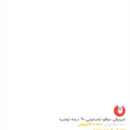
-4%
شیربرقی دوقلو لباسشویی 90 درجه توشیبا
ا
900,000
تومان
940,000
تومان
0