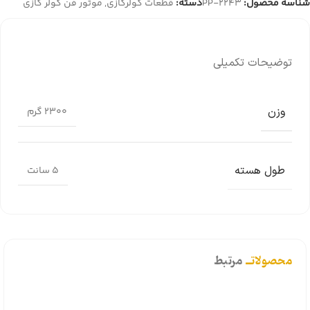
شناسه محصول:
PP-2243
دسته:
قطعات کولرگازی
,
موتور فن کولر گازی
توضیحات تکمیلی
وزن
2300 گرم
طول هسته
5 سانت
محصولاتــ
مرتبط