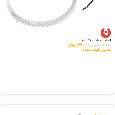
-14%
المنت هواپز 1300 وات
322,000
تومان
375,000
تومان
نمایش قیمت عمده
ت
0
ن