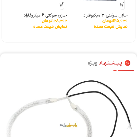
خازن سوکتی 3 میکروفاراد
خازن سوکتی 6 میکروفاراد
125,000
تومان
108,000
تومان
نمایش قیمت عمده
نمایش قیمت عمده
پـیـشـنـهـاد
ویـژه