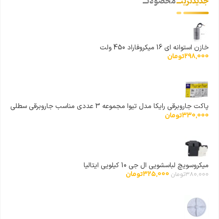
جدیدترینــ
محصولاتــ
خازن استوانه ای 16 میکروفاراد 450 ولت
298,000
تومان
پاکت جاروبرقی رایکا مدل تیوا مجموعه 3 عددی مناسب جاروبرقی سطلی
330,000
تومان
تیوا
میکروسویچ لباسشویی ال جی 10 کیلویی ایتالیا
325,000
تومان
380,000
تومان