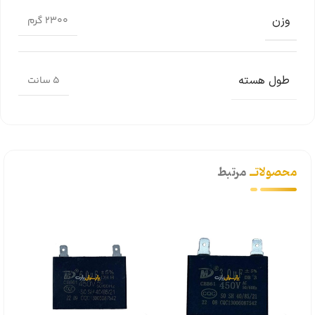
وزن
2300 گرم
طول هسته
5 سانت
محصولاتــ
مرتبط