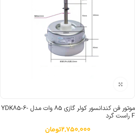
بزرگنمایی تصویر
موتور فن کندانسور کولر گازی 85 وات مدل YDK85-6-
F راست گرد
2,750,000
تومان