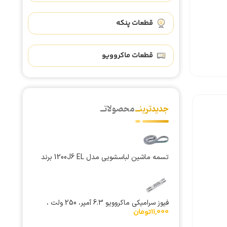
قطعات پنکه
قطعات ماکروویو
جدیدترینــ
محصولاتــ
تسمه ماشین لباسشویی مدل 1200J6 EL برند
Megadyne
فیوز سرامیکی ماکروویو 6.3 آمپر، 250 ولت ،
11,000
تومان
سایز 6×30 میلی متر