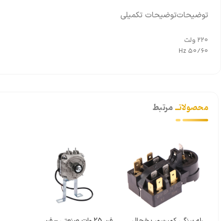
توضیحات
توضیحات تکمیلی
220 ولت
50/60 Hz
محصولاتــ
مرتبط
رله سنگی کمپرسور یخچال
فن 25 وات صنعتی – فن