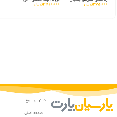
375,000
تومان
3,460,000
تومان
مدل QP3-12A
آبسردکن و یخچال ویترینی
کامتک همراه با پایه
دسترسی سریع
- صفحه اصلی