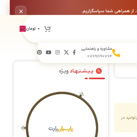
×
. از همراهی شما سپاسگزاریم.
0
تومان
مشاوره و راهنمایی
07691690764
پـیـشـنـهـاد
ویـژه
وانید در