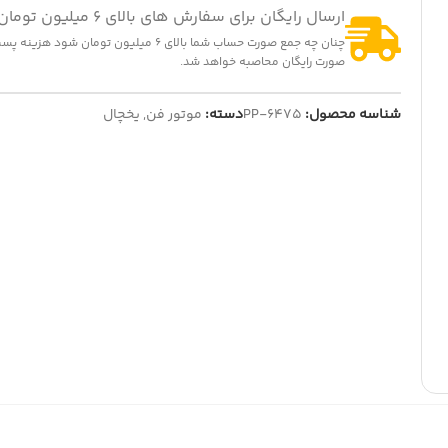
ارسال رایگان برای سفارش های بالای 6 میلیون تومان
چنان چه جمع صورت حساب شما بالای 6 میلیون تومان شود
صورت رایگان محاصبه خواهد شد.
شناسه محصول:
PP-6475
دسته:
موتور فن
,
یخچال
-4%
-2
بکس پنکه پارس خزر چهار پیچ
شیربرقی دوقلو لباسشویی 90 درجه توشیبا
150,000
تومان
900,000
تومان
153,0
تومان
940,000
تومان
ایش قیمت عمده
نمایش قیمت عمده