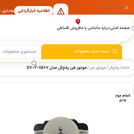
عبور به ناوبری
به‌دلیل 
اطلاعیه انبارگردانی
رفتن به محتوای اصلی
%
صفحه اصلی
درباره ما
تماس با ما
فروش اقساطی
دسته بندی محصولات
خانه
/
یخچال
/
موتور فن
/
موتور فن یخچال مدل D7-2-SE07
اتمام موج
ودی