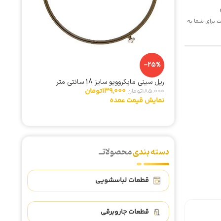
 هزینه پست برای شما به
-14%
المنت هواپز 00
375,000
نمایش ق
-25%
ریل سینی مایکروویو سایز 18 سانتی متر
139,000
تومان
185,000
تومان
نمایش قیمت عمده
دسته بندی
محصولاتــ
قطعات لباسشویی
قطعات جاروبرقی