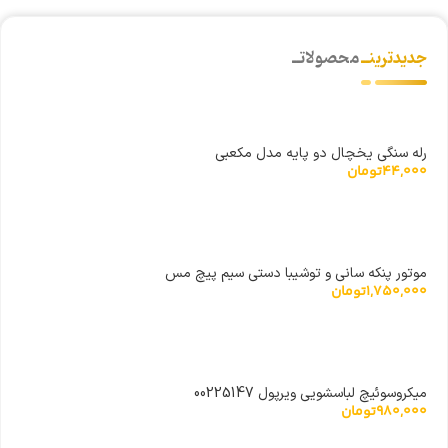
جدیدترینــ
محصولاتــ
رله سنگی یخچال دو پایه مدل مکعبی
44,000
تومان
موتور پنکه سانی و توشیبا دستی سیم پیچ مس
1,750,000
تومان
میکروسوئیچ لباسشویی ویرپول 00225147
980,000
تومان