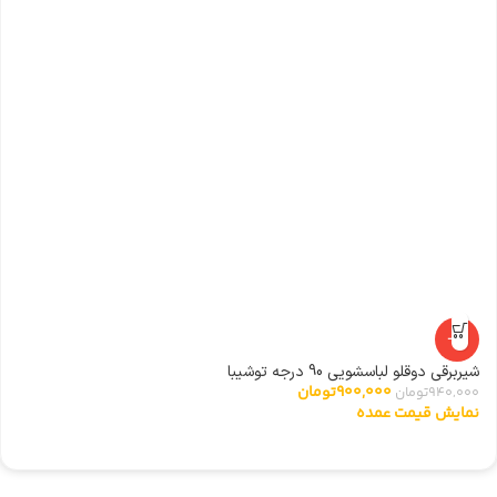
-4%
شیربرقی دوقلو لباسشویی 90 درجه توشیبا
گ
900,000
تومان
940,000
تومان
0
نمایش قیمت عمده
ن