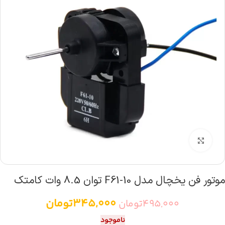
بزرگنمایی تصویر
موتور فن یخچال مدل F61-10 توان 8.5 وات کامتک
345,000
تومان
495,000
تومان
ناموجود