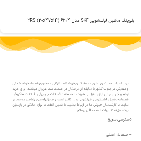
بلبرینگ ماشین لباسشویی SKF مدل 6204 2RS (20x47x14)
پارسیان پارت به عنوان اولین و معتبرترین فروشگاه اینترنتی و حضوری قطعات لوازم خانگی
و مصرفی در جنوب کشور با سابقه ای درخشان در خدمت شما عزیزان میباشد. برای خرید
لوازم یدکی و جانی لوازم منزل و آشپزخانه به مانند قطعات جاروبرقی، قطعات ماکروفر،
قطعات یخچال، لباسشویی، ظرفشویی و … کافی است از طریق راه های ارتباطی موجود در
سایت با کارشناسان فروش ما در ارتباط باشید. با تامین قطعات لوازم خانگی در پارسیان
پارت، هزینه تعمیرات را به حداقل برسانید.
دسترسی سریع
- صفحه اصلی