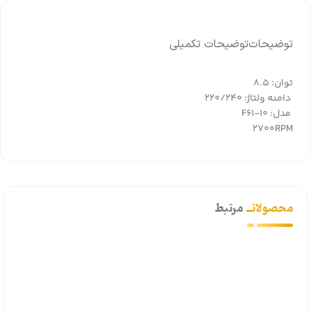
توضیحات
توضیحات تکمیلی
توان: 8.5
دامنه ولتاژ: 220/240
مدل: F61-10
2700RPM
محصولاتــ
مرتبط