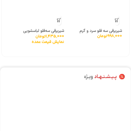
مگنت
000
پاناسو
شیربرقی سه قلو سرد و گرم
شیربرقی سه‌قلو لباسشویی
نما
998,000
تومان
1,435,000
تومان
سامسونگ DC62-00266E
نمایش قیمت عمده
پـیـشـنـهـاد
ویـژه