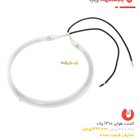
-14%
المنت هواپز 1300 وات
322,000
تومان
375,000
تومان
نمایش قیمت عمده