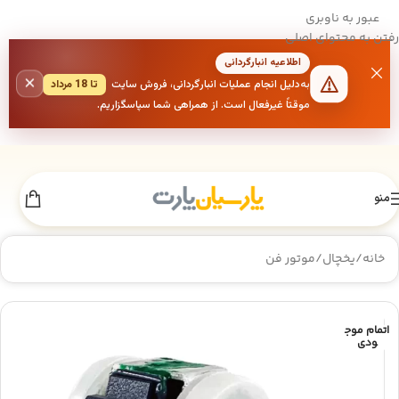
عبور به ناوبری
رفتن به محتوای اصلی
اطلاعیه انبارگردانی
×
به‌دلیل انجام عملیات انبارگردانی، فروش سایت
تا 18 مرداد
موقتاً غیرفعال است. از همراهی شما سپاسگزاریم.
منو
خانه
/
یخچال
/
موتور فن
اتمام موج
ودی