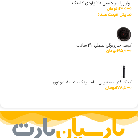
نوار پرایمر چسبی 30 یاردی کامتک
120,000
تومان
نمایش قیمت عمده
کیسه جاروبرقی سطلی 30 سانت
165,000
تومان
کمک فنر لباسشویی سامسونگ بلند 80 نیوتون
178,500
تومان