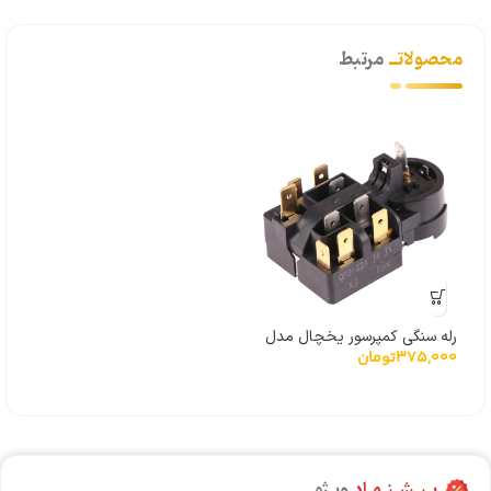
محصولاتــ
مرتبط
رله سنگی کمپرسور یخچال مدل
375,000
تومان
QP3-12A
پـیـشـنـهـاد
ویـژه