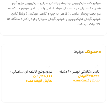
موتور کف مایکروویو وظیفه چرخاندن سینی مایکروویو برای گرم
شدن یک میزان در همه جای مواد غذایی را دارد. این موتور ها که به
دو جهت چرخش دارند ، ( گاهی به چپ و گاهی برعکس ) ولتاژ کاری
موتور گردان مایکروویو یا موتور گردان سولاردوم در اکثر دستگاه ها
220 ولت میباشد.
محصولاتــ
مرتبط
تایمر مکانیکی توستر 60 دقیقه
ترموسوئیچ قابلمه ای سرامیکی 110
ترمو
345,000
تومان
48,000
تومان
000
درجه
170 درجه
نمایش قیمت عمده
نمایش قیمت عمده
نما