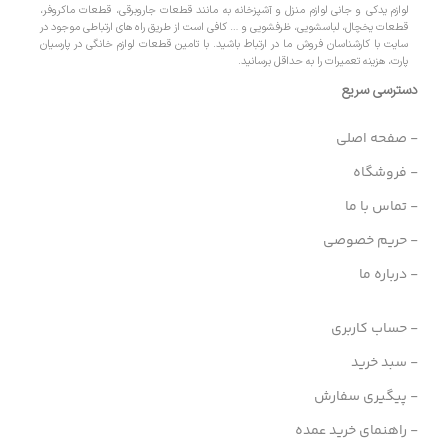
لوازم یدکی و جانی لوازم منزل و آشپزخانه به مانند قطعات جاروبرقی، قطعات ماکروفر،
قطعات یخچال، لباسشویی، ظرفشویی و … کافی است از طریق راه های ارتباطی موجود در
سایت با کارشناسان فروش ما در ارتباط باشید. با تامین قطعات لوازم خانگی در پارسیان
پارت، هزینه تعمیرات را به حداقل برسانید.
دسترسی سریع
- صفحه اصلی
- فروشگاه
- تماس با ما
- حریم خصوصی
- درباره ما
- حساب کاربری
- سبد خرید
- پیگیری سفارش
- راهنمای خرید عمده