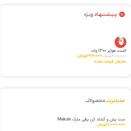
پـیـشـنـهـاد
ویـژه
-14%
المنت هواپز 1300 وات
ا
322,000
تومان
375,000
تومان
0
نمایش قیمت عمده
ن
جدیدترینــ
محصولاتــ
ست برش و گشاد کن برقی مارک Makule
11,000,000
تومان