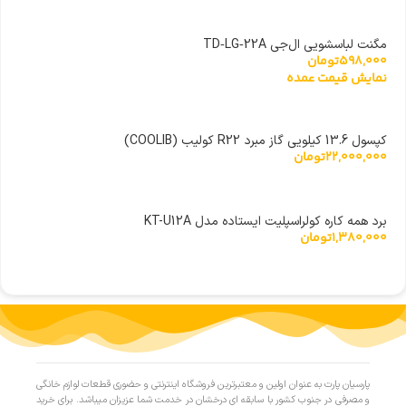
مگنت لباسشویی ال‌جی TD‑LG‑22A
598,000
تومان
نمایش قیمت عمده
کپسول 13.6 کیلویی گاز مبرد R22 کولیب (COOLIB)
22,000,000
تومان
برد همه کاره کولراسپلیت ایستاده مدل KT-U12A
1,380,000
تومان
پارسیان پارت به عنوان اولین و معتبرترین فروشگاه اینترنتی و حضوری قطعات لوازم خانگی
و مصرفی در جنوب کشور با سابقه ای درخشان در خدمت شما عزیزان میباشد. برای خرید