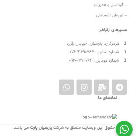
- قوانین و مقررات
- فروش اقساطی
مسیرهای ارتباطی
هرمزگان، پارسیان، خیابان رازی
شماره تماس : 91690764 076
شماره موبایل : 09200770764
نمادهای ما
کلیه حقوق این وبسایت متعلق به شرکت
پارسیان پارت
می باشد.