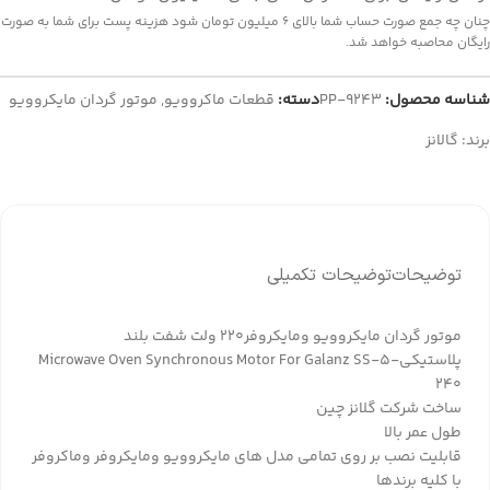
چنان چه جمع صورت حساب شما بالای 6 میلیون تومان شود هزینه پست برای شما به صورت
رایگان محاصبه خواهد شد.
شناسه محصول:
PP-9243
دسته:
قطعات ماکروویو
,
موتور گردان مایکروویو
برند:
گالانز
توضیحات
توضیحات تکمیلی
موتور گردان مایکروویو ومایکروفر220 ولت شفت بلند
پلاستیکیMicrowave Oven Synchronous Motor For Galanz SS-5-
240
ساخت شرکت گلانز چین
طول عمر بالا
قابلیت نصب بر روی تمامی مدل های مایکروویو ومایکروفر وماکروفر
با کلیه برندها