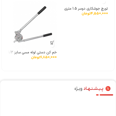
تورچ جوشکاری دوسر 1.5 متری
4,550,000
تومان
مدل JH-3DSV
خم کن دستی لوله مسی سایز 1/2
6,850,000
تومان
اینچ مدل CT-364A-08
پـیـشـنـهـاد
ویـژه