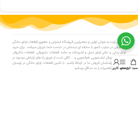
پارسیان پارت به عنوان اولین و معتبرترین فروشگاه اینترنتی و حضوری قطعات لوازم خانگی
و مصرفی در جنوب کشور با سابقه ای درخشان در خدمت شما عزیزان میباشد. برای خرید
لوازم یدکی و جانی لوازم منزل و آشپزخانه به مانند قطعات جاروبرقی، قطعات ماکروفر،
قطعات یخچال، لباسشویی، ظرفشویی و … کافی است از طریق راه های ارتباطی موجود در
سایت با کارشناسان فروش ما در ارتباط باشید. با تامین قطعات لوازم خانگی در پارسیان
سبد خرید
منو
حساب کاربری من
پارت، هزینه تعمیرات را به حداقل برسانید.
دسترسی سریع
- صفحه اصلی
- فروشگاه
- تماس با ما
- حریم خصوصی
- درباره ما