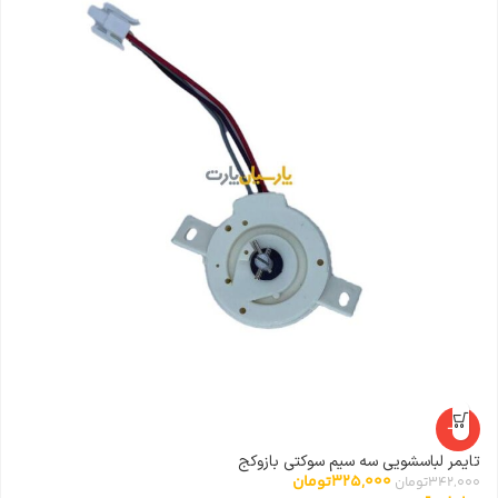
-5%
تایمر لباسشویی سه سیم سوکتی بازوکج
شی
325,000
تومان
342,000
تومان
0