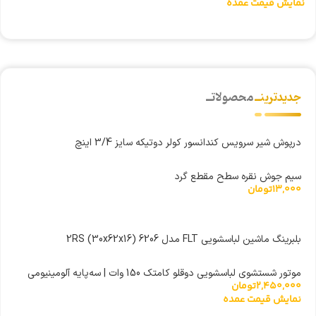
نمایش قیمت عمده
ن
جدیدترینــ
محصولاتــ
درپوش شیر سرویس کندانسور کولر دوتیکه سایز 3/4 اینچ
سیم جوش نقره سطح مقطع گرد
13,000
تومان
بلبرینگ ماشین لباسشویی FLT مدل 6206 (30x62x16) 2RS
موتور شستشوی لباسشویی دوقلو کامتک 150 وات | سه‌پایه آلومینیومی
2,450,000
تومان
نمایش قیمت عمده