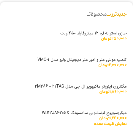
جدیدترینــ
محصولاتــ
خازن استوانه ای 12 میکروفاراد 450 ولت
250,000
تومان
کلمپ مولتی متر و آمپر متر دیجیتال ولیو مدل VMC-1
2,000,000
تومان
مگنترون اینورتر ماکروویو ال جی مدل 2M286 – 21TAG
1,860,000
تومان
میکروسوییچ لباسشویی سامسونگ WD12J8420GX
1,240,000
تومان
نمایش قیمت عمده