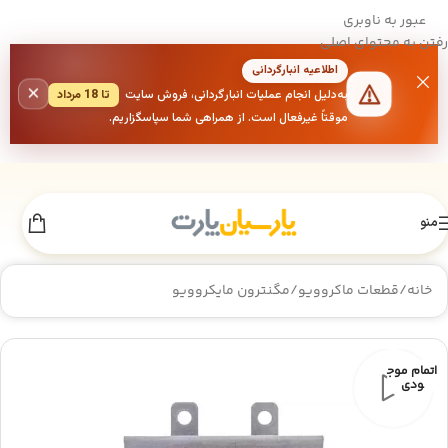
عبور به ناوبری
رفتن به محتوای اصلی
اطلاعیه انبارگردانی
×
به‌دلیل انجام عملیات انبارگردانی، فروش سایت
تا 18 مرداد
موقتاً غیرفعال است. از همراهی شما سپاسگزاریم.
منو
خانه
/
قطعات ماکروویو
/
مگنترون مایکروویو
اتمام موج
ودی