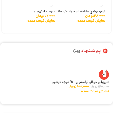
ترموسوئیچ قابلمه ای سرامیکی 110
دیود مایکروویو
ریل 
72,000
تومان
000
48,000
تومان
درجه
نمایش قیمت عمده
نما
نمایش قیمت عمده
پـیـشـنـهـاد
ویـژه
-4%
شیربرقی دوقلو لباسشویی 90 درجه توشیبا
ری
900,000
تومان
940,000
تومان
0
نمایش قیمت عمده
ن