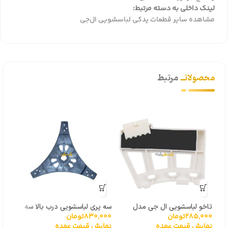
لینک داخلی به دسته مرتبط:
مشاهده سایر قطعات یدکی لباسشویی ال‌جی
محصولاتــ
مرتبط
تاخو لباسشویی ال جی مدل
سه پری لباسشویی درب بالا سه
شیرب
285,000
تومان
830,000
تومان
000
گیربکسی 6501KW2001A
پیچ
سامسونگ
نمایش قیمت عمده
نمایش قیمت عمده
نما