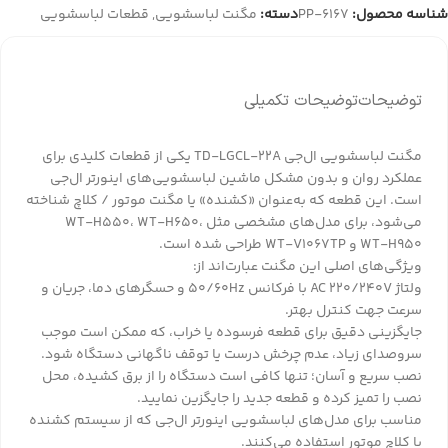
شناسه محصول:
PP-6167
دسته:
مگنت لباسشویی
,
قطعات لباسشویی
توضیحات
توضیحات تکمیلی
مگنت لباسشویی ال‌جی TD‑LGCL‑22A یکی از قطعات کلیدی برای
عملکرد روان و بدون مشکل ماشین لباسشویی‌های اینورتر ال‌جی
است. این قطعه که به‌عنوان «کشنده» یا مگنت موتور / کلاچ شناخته
می‌شود، برای مدل‌های مشخصی مثل WT‑H550، WT‑H650،
WT‑H950 و WT‑V1067TP طراحی شده است.
ویژگی‌های اصلی این مگنت عبارت‌اند از:
ولتاژ AC 220/240V با فرکانس 50/60Hz و حسگرهای دما، جریان و
سرعت جهت کنترل بهتر.
جایگزینی دقیق برای قطعه فرسوده یا خراب، که ممکن است موجب
سروصدای زیاد، عدم چرخش درست یا توقف ناگهانی دستگاه شود.
نصب سریع و آسان؛ تنها کافی است دستگاه را از برق کشیده، محل
نصب را تمیز کرده و قطعه جدید را جایگزین نمایید.
مناسب برای مدل‌های لباسشویی اینورتر ال‌جی که از سیستم کشنده
یا کلاچ موتور استفاده می‌کنند.