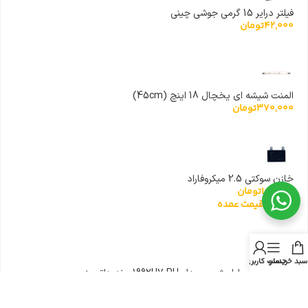
فیلتر درایر 15 گرمی جوشی چینی
42,000
تومان
المنت شیشه ای یخچال 18 اینچ (45cm)
370,000
تومان
خازن سوکتی 2.5 میکروفاراد
100,000
تومان
نمایش قیمت عمده
سبد خرید
منو
حساب کاربری من
تسمه ماشین لباسشویی مدل 1992H7 PH برند هاتچینسون