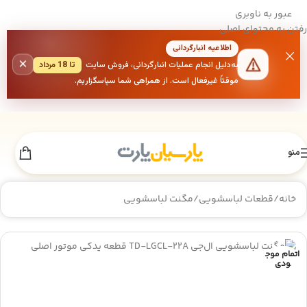
عبور به ناوبری
رفتن به محتوای اصلی
اطلاعیه انبارگردانی
×
به‌دلیل انجام عملیات انبارگردانی، فروش سایت
تا 18 مرداد
موقتاً غیرفعال است. از همراهی شما سپاسگزاریم.
منو
خانه
/
قطعات لباسشویی
/
مگنت لباسشویی
اتمام موج
ودی