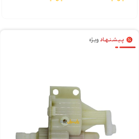
پـیـشـنـهـاد
ویـژه