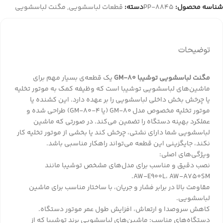
شناسه محصول:
PP-8845
دسته:
قطعات لباسشویی
,
مگنت لباسشویی
توضیحات
مگنت لباسشویی توشیبا GM‑80
یک قطعه‌ی بسیار مهم برای
ماشین‌های لباسشویی توشیبا است که وظیفه کمک به موتور تخلیه
یا چرخش بخش داخلی لباسشویی را بر عهده دارد. این کشنده یا
موتور تخلیه مخصوص مدل GM‑80 (یا GM‑80‑4) طراحی شده و
عملکرد بهینه دستگاه را تضمین می‌کند. در صورتی که ماشین
لباسشویی شما دارای نشتی، چرخش کند یا بخشی از موتور تخلیه کار
نکند، جایگزینی این قطعه می‌تواند راهکار مناسبی باشد.
ویژگی‌های اصلی:
نصب دقیق و مناسب برای مدل‌های مشخص توشیبا مانند
AW‑E900L، AW‑A750SM.
مقاومت بالا در برابر فشار و جریان، با ساختار مناسب برای ماشین
لباسشویی.
کاهش سروصدا و ارتعاش، افزایش طول عمر موتور دستگاه.
دستگاه‌های مناسب: ماشین‌های لباسشویی برند توشیبا که از