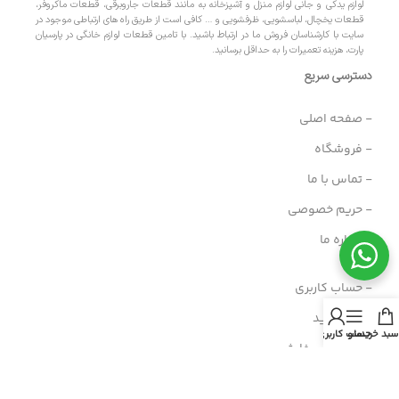
لوازم یدکی و جانی لوازم منزل و آشپزخانه به مانند قطعات جاروبرقی، قطعات ماکروفر،
قطعات یخچال، لباسشویی، ظرفشویی و … کافی است از طریق راه های ارتباطی موجود در
سایت با کارشناسان فروش ما در ارتباط باشید. با تامین قطعات لوازم خانگی در پارسیان
پارت، هزینه تعمیرات را به حداقل برسانید.
دسترسی سریع
- صفحه اصلی
- فروشگاه
- تماس با ما
- حریم خصوصی
- درباره ما
- حساب کاربری
- سبد خرید
سبد خرید
منو
حساب کاربری من
- پیگیری سفارش
- راهنمای خرید عمده