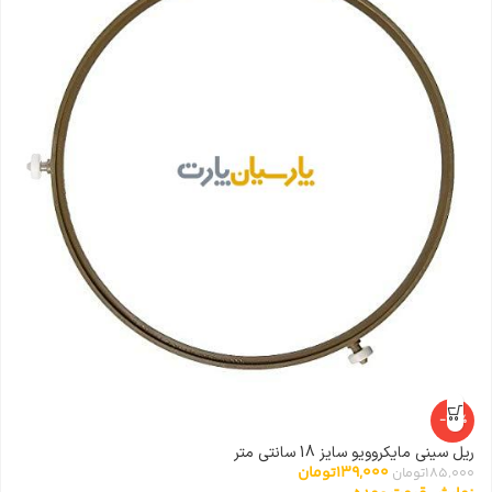
-25%
ریل سینی مایکروویو سایز 18 سانتی متر
مگ
139,000
تومان
185,000
تومان
00