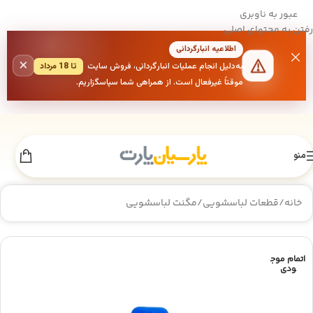
عبور به ناوبری
رفتن به محتوای اصلی
اطلاعیه انبارگردانی
×
به‌دلیل انجام عملیات انبارگردانی، فروش سایت
تا 18 مرداد
موقتاً غیرفعال است. از همراهی شما سپاسگزاریم.
منو
خانه
/
قطعات لباسشویی
/
مگنت لباسشویی
اتمام موج
ودی